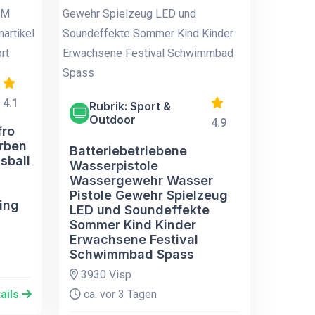
4.1
Rubrik: Sport &
Outdoor
4.9
fro
rben
Batteriebetriebene
sball
Wasserpistole
Wassergewehr Wasser
Pistole Gewehr Spielzeug
wing
LED und Soundeffekte
Sommer Kind Kinder
Erwachsene Festival
Schwimmbad Spass
3930 Visp
ails
ca. vor 3 Tagen