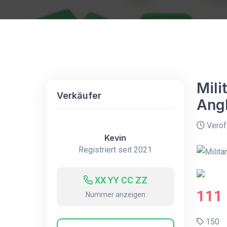
Mili
Verkäufer
Angl
Veröff
Kevin
Registriert seit 2021
XX YY CC ZZ
111
Nummer anzeigen
150