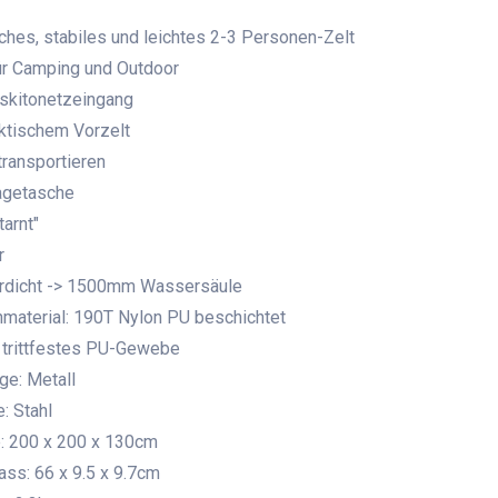
sches, stabiles und leichtes 2-3 Personen-Zelt
für Camping und Outdoor
skitonetzeingang
aktischem Vorzelt
 transportieren
ragetasche
tarnt"
r
rdicht -> 1500mm Wassersäule​
material: 190T Nylon PU beschichtet
 trittfestes PU-Gewebe
ge: Metall
: Stahl
: 200 x 200 x 130cm
ss: 66 x 9.5 x 9.7cm