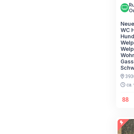
Ru
O
Neue
WC H
Hund
Welp
Welp
Wohn
Gass
Schw
3930
ca. 
88