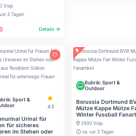
0 Visp
vor 3 Tagen
0
Details
Rubrik: Sport &
Outdoor
brik: Sport &
Borussia Dortmund B
utdoor
4.3
Mütze Kappe Mütze F
Winter Fussball Fanart
nurinal Urinal für
3930 Visp
en für sicheres
ieren im Stehen oder
ca. vor 3 Tagen