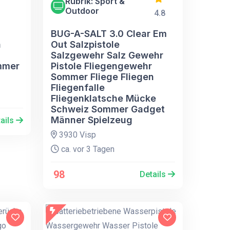
Rubrik: Sport &
Outdoor
4.8
BUG-A-SALT 3.0 Clear Em
Out Salzpistole
n
Salzgewehr Salz Gewehr
Pistole Fliegengewehr
mmer
Sommer Fliege Fliegen
Fliegenfalle
Fliegenklatsche Mücke
Schweiz Sommer Gadget
Männer Spielzeug
ails
3930 Visp
ca. vor 3 Tagen
98
Details