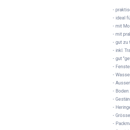
- prakti
- ideal 
- mit Mo
- mit pr
- gut zu
- inkl. T
- gut "ge
- Fenste
- Wasse
- Aussen
- Boden:
- Gestän
- Heringe
- Grösse
- Packma