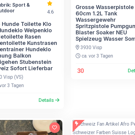
brik: Sport &
Grosse Wasserpistole
utdoor
4.6
60cm 1.2L Tank
Wassergewehr
 Hunde Toilette Klo
Spritzpistole Pumpgu
undeklo Welpenklo
Blaster Soaker NEU
etoilette Rasen
Spielzeug Wasser So
entoilette Kunstrasen
3930 Visp
entrainer Hundeklo
ung Balkon
ca. vor 3 Tagen
igehen Stubenstein
eiz Sofort Lieferbar
30
Det
 Visp (VS)
vor 3 Tagen
Details