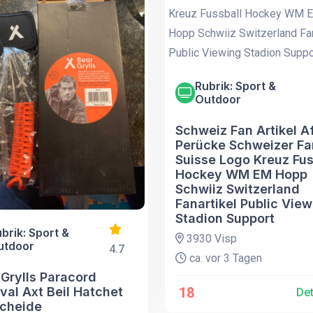
Rubrik: Sport &
Outdoor
Schweiz Fan Artikel A
Perücke Schweizer Fa
Suisse Logo Kreuz Fus
Hockey WM EM Hopp
Schwiiz Switzerland
Fanartikel Public Vie
Stadion Support
brik: Sport &
3930 Visp
utdoor
4.7
ca. vor 3 Tagen
 Grylls Paracord
val Axt Beil Hatchet
18
Det
Scheide