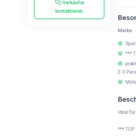
Verkäufer
kontaktieren
Beson
Marke:
Sport
*** 
prakt
2-3 Per
Milit
Besc
Ideal fü
*** TOP