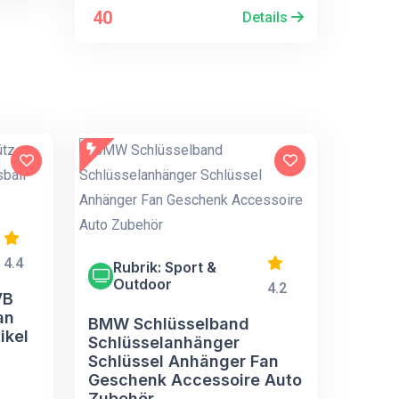
40
Details
4.4
Rubrik: Sport &
Outdoor
4.2
VB
an
BMW Schlüsselband
ikel
Schlüsselanhänger
Schlüssel Anhänger Fan
Geschenk Accessoire Auto
Zubehör