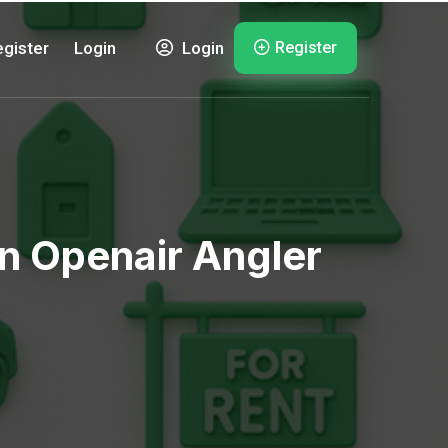
Register
gister
Login
Login
n Openair Angler