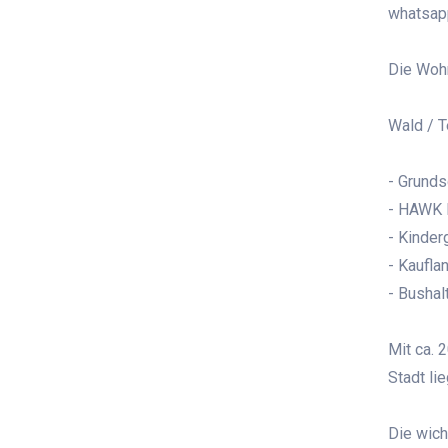
whatsap
Die Wohn
Wald / T
- Grunds
- HAWK 
- Kinder
- Kaufla
- Bushal
Mit ca. 
Stadt li
Die wich