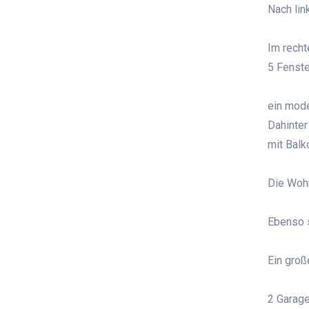
Nach lin
Im rech
5 Fenste
ein mode
Dahinter
mit Bal
Die Wohn
Ebenso s
Ein groß
2 Garage