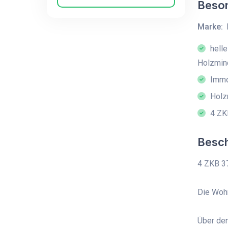
Beson
Marke:
hell
Holzmin
Immob
Holz
4 ZK
Besc
4 ZKB 3
Die Woh
Über den