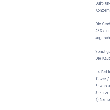
Duft- un
Konzern 
Die Stad
A33 sind
angesch
Sonstig
Die Kaut
--> Bei 
1) wer /
2) was a
3) kurz
4) Name