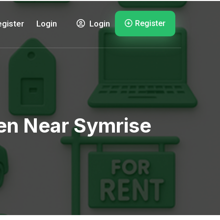
Register
gister
Login
Login
en Near Symrise