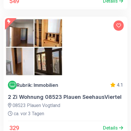
549
Details
Rubrik: Immobilien
4.1
2 Zi Wohnung 08523 Plauen SeehausViertel
08523 Plauen Vogtland
ca. vor 3 Tagen
329
Details