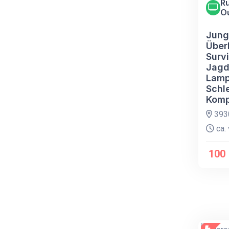
Ru
O
Jung
Über
Surv
Jagd
Lam
Schl
Kom
393
ca. 
100