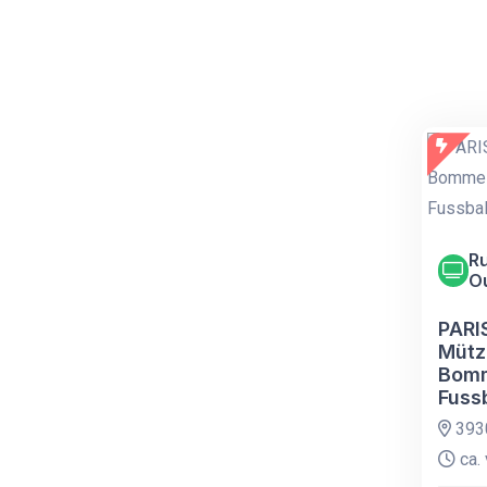
Ru
O
PARI
Mütz
Bomm
Fussb
393
ca. 