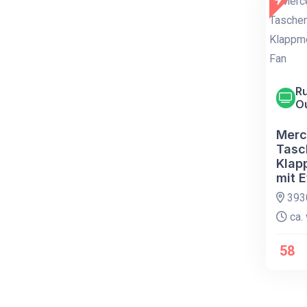
Ru
O
Merc
Tasc
Klap
mit E
393
ca. 
58