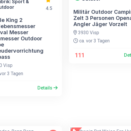
brik: Sport &
utdoor
4.5
Militär Outdoor Camp
Zelt 3 Personen Opena
le King 2
Angler Jäger Vorzelt
lebensmesser
ival Messer
3930 Visp
messer Outdoor
ca. vor 3 Tagen
pe
eudervorrichtung
111
Det
pass
0 Visp
vor 3 Tagen
Details