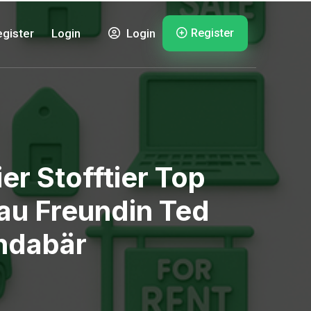
Register
gister
Login
Login
er Stofftier Top
au Freundin Ted
ndabär