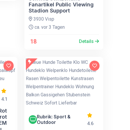
Fanartikel Public Viewing
Stadion Support
3930 Visp
ca. vor 3 Tagen
18
Details
4.1
Rot
rot
Rubrik: Sport &
Outdoor
 EM
4.6
u