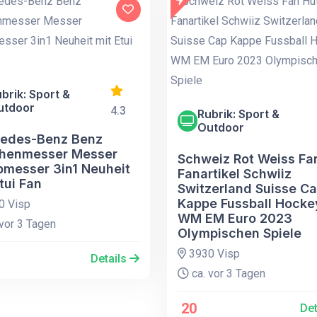
brik: Sport &
utdoor
4.3
Rubrik: Sport &
Outdoor
edes-Benz Benz
henmesser Messer
Schweiz Rot Weiss Fa
pmesser 3in1 Neuheit
Fanartikel Schwiiz
tui Fan
Switzerland Suisse C
Kappe Fussball Hocke
0 Visp
WM EM Euro 2023
vor 3 Tagen
Olympischen Spiele
3930 Visp
Details
ca. vor 3 Tagen
20
Det