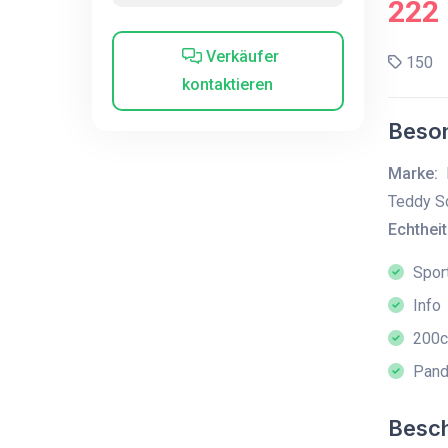
222
Verkäufer
150
kontaktieren
Beson
Marke:
Teddy S
Echtheit
Sport
Info
200
Panda
Besc