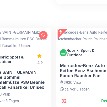
Rubrik: Sport &
Outdoor
brik: Sport &
utdoor
4.9
Mercedes-Benz Auto
Reifen Benz Aschenb
S SAINT-GERMAIN
Rauch Raucher Fan
e Bommel
elmütze PSG Beanie
3930 Visp
all Fanartikel Unisex
ca. vor 3 Tagen
0 Visp
32
vor 3 Tagen
Det