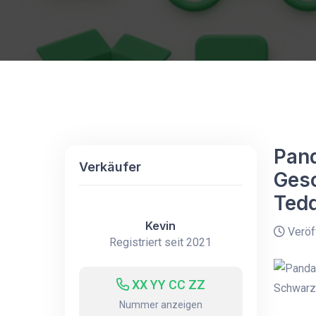
Pand
Verkäufer
Gesc
Ted
Kevin
Veröff
Registriert seit 2021
XX YY CC ZZ
Nummer anzeigen