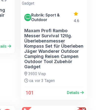
4.9
ing
ir
Rubrik: Sport &
Outdoor
4.6
Maxam Profi Rambo
Messer Survival 12tlg.
Überlebensmesser
Kompass Set für Überleben
ails
Jäger Wanderer Outdoor
Camping Reisen Campen
Outdoor Tool Zubehör
Gadget
3930 Visp
ca. vor 3 Tagen
101
Details