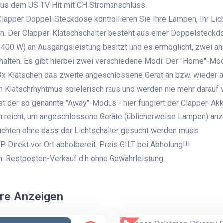
aus dem US TV Hit mit CH Stromanschluss.
Clapper Doppel-Steckdose kontrollieren Sie Ihre Lampen, Ihr Lich
n. Der Clapper-Klatschschalter besteht aus einer Doppelsteck
400 W) an Ausgangsleistung besitzt und es ermöglicht, zwei a
alten. Es gibt hierbei zwei verschiedene Modi: Der "Home"-Modu
3x Klatschen das zweite angeschlossene Gerät an bzw. wieder a
n Klatschrhyhtmus spielerisch raus und werden nie mehr darauf v
t der so genannte "Away"-Modus - hier fungiert der Clapper-Akk
 reicht, um angeschlossene Geräte (üblicherweise Lampen) an
chten ohne dass der Lichtschalter gesucht werden muss.
 Direkt vor Ort abholbereit. Preis GILT bei Abholung!!!
: Restposten-Verkauf d.h ohne Gewährleistung.
re Anzeigen