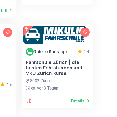
ails
Rubrik: Sonstige
4.4
Fahrschule Zürich | die
besten Fahrstunden und
VKU Zürich Kurse
8002 Zürich
4.8
ca. vor 3 Tagen
.0
Details