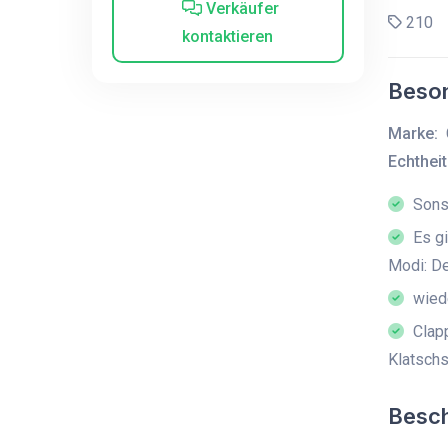
Verkäufer
210
kontaktieren
Beson
Marke:
Echtheit
Sonst
Es gi
Modi: D
wied
Clapp
Klatschs
Besc