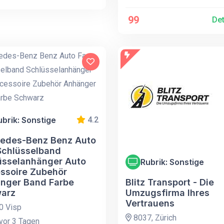
99
Det
ubrik: Sonstige
4.2
edes-Benz Benz Auto
Schlüsselband
üsselanhänger Auto
Rubrik: Sonstige
ssoire Zubehör
nger Band Farbe
Blitz Transport - Die
arz
Umzugsfirma Ihres
Vertrauens
0 Visp
8037, Zürich
vor 3 Tagen