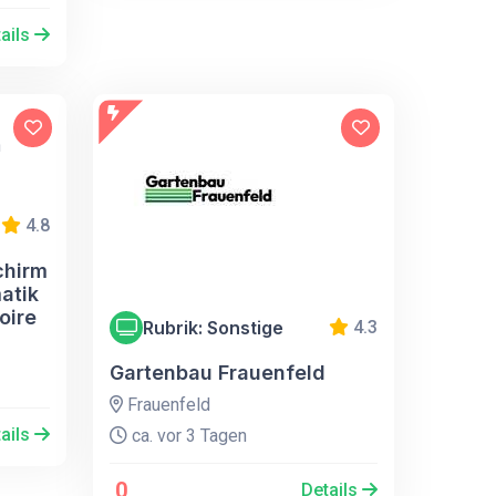
ails
4.8
chirm
atik
oire
Rubrik: Sonstige
4.3
Gartenbau Frauenfeld
Frauenfeld
ails
ca. vor 3 Tagen
0
Details