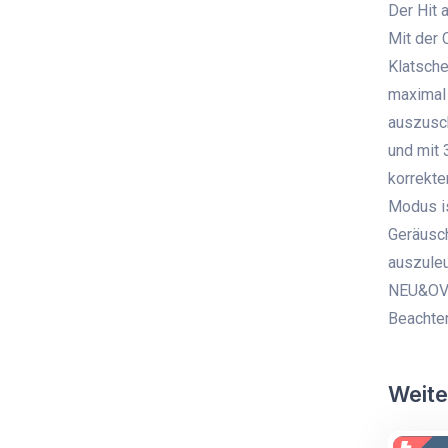
Der Hit 
Mit der 
Klatsche
maximal 
auszusch
und mit 
korrekte
Modus is
Geräusch
auszuleu
NEU&OVP.
Beachten
Weite