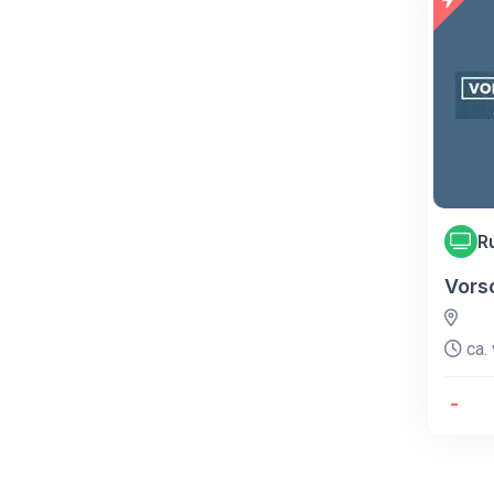
R
Vors
ca. 
-