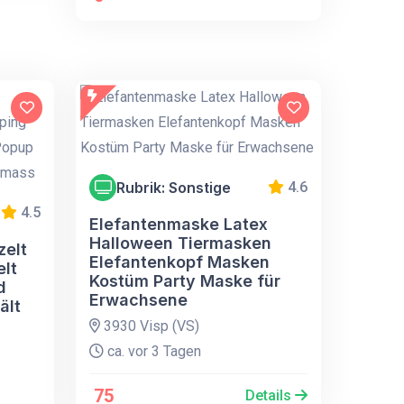
Rubrik: Sonstige
4.6
4.5
Elefantenmaske Latex
Halloween Tiermasken
zelt
Elefantenkopf Masken
lt
Kostüm Party Maske für
d
Erwachsene
ält
3930 Visp (VS)
ca. vor 3 Tagen
75
Details