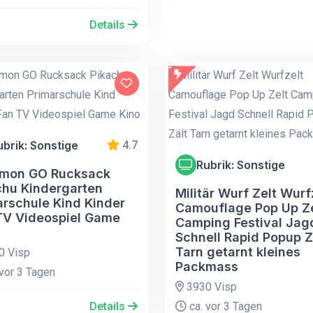
Details
ubrik: Sonstige
4.7
Rubrik: Sonstige
mon GO Rucksack
chu Kindergarten
Militär Wurf Zelt Wurf
arschule Kind Kinder
Camouflage Pop Up Ze
TV Videospiel Game
Camping Festival Jag
Schnell Rapid Popup Z
Tarn getarnt kleines
0 Visp
Packmass
vor 3 Tagen
3930 Visp
Details
ca. vor 3 Tagen