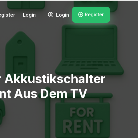
Register
gister
Login
Login
r Akkustikschalter
nt Aus Dem TV