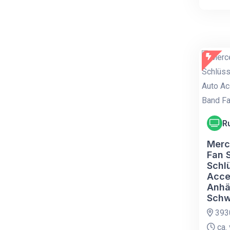
R
Merc
Fan 
Schl
Acce
Anhä
Schw
393
ca. 