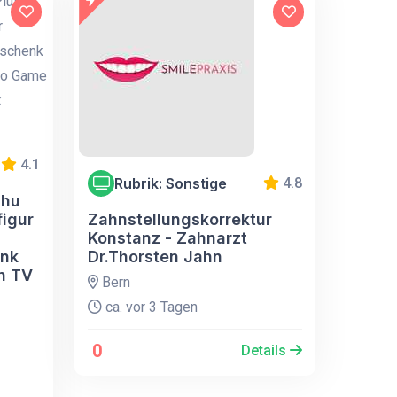
4.1
Rubrik: Sonstige
4.8
chu
figur
Zahnstellungskorrektur
Konstanz - Zahnarzt
enk
Dr.Thorsten Jahn
n TV
Bern
ca. vor 3 Tagen
0
Details