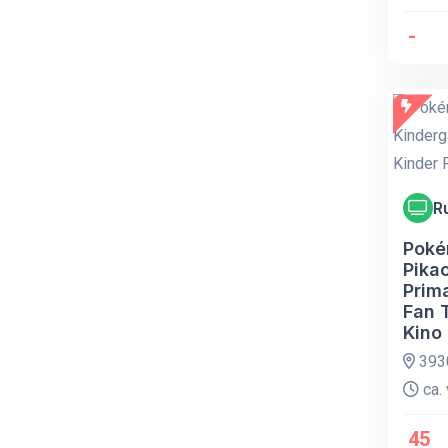
-
R
Poké
Pika
Prim
Fan 
Kino
393
ca. 
45