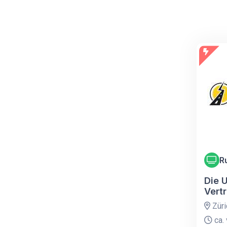
R
Die 
Vert
Züri
ca. 