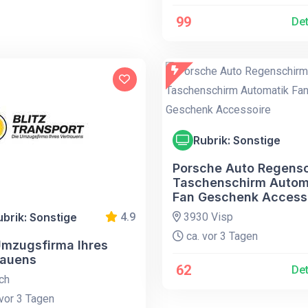
99
Det
Rubrik: Sonstige
Porsche Auto Regens
Taschenschirm Autom
Fan Geschenk Access
ubrik: Sonstige
4.9
3930 Visp
ca. vor 3 Tagen
Umzugsfirma Ihres
rauens
62
Det
ch
vor 3 Tagen