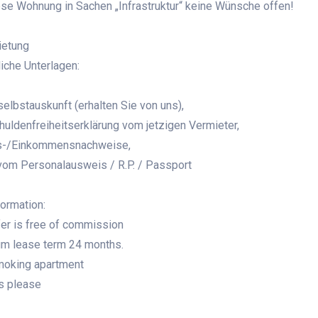
ese Wohnung in Sachen „Infrastruktur“ keine Wünsche offen!
ietung
liche Unterlagen:
selbstauskunft (erhalten Sie von uns),
huldenfreiheitserklärung vom jetzigen Vermieter,
ts-/Einkommensnachweise,
vom Personalausweis / R.P. / Passport
formation:
fer is free of commission
um lease term 24 months.
moking apartment
s please