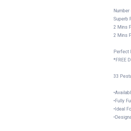
Number 
Superb F
2 Mins F
2 Mins F
Perfect 
*FREE 
33 Pesta
•Availab
•Fully F
•Ideal F
•Designa