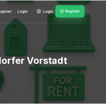
Register
gister
Login
Login
orfer Vorstadt