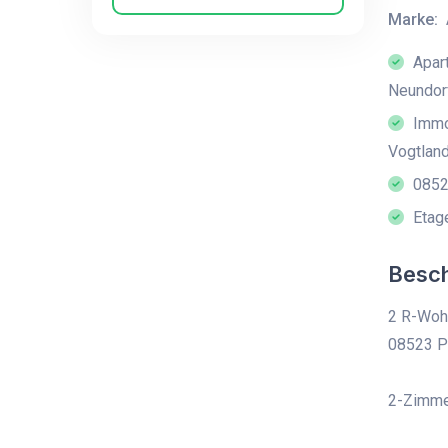
Marke:
Apar
Neundorf
Immob
Vogtlan
0852
Etag
Besc
2 R-Wohn
08523 Pl
2-Zimme