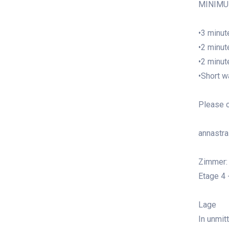
MINIMU
•3 minut
•2 minut
•2 minut
•Short w
Please c
annastr
Zimmer: 
Etage 4 
Lage
In unmit