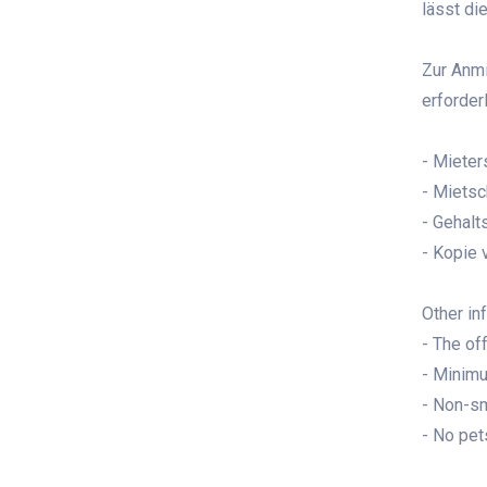
lässt di
Zur Anm
erforder
- Mieter
- Mietsc
- Gehal
- Kopie 
Other in
- The of
- Minim
- Non-s
- No pet