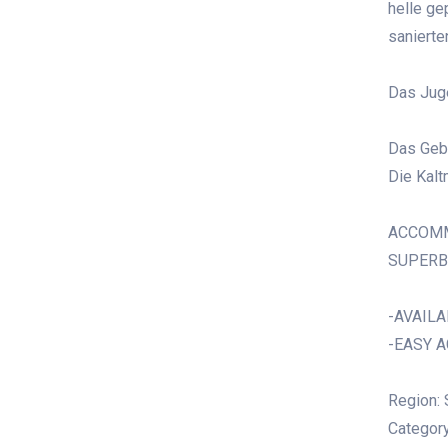
helle ge
saniert
Das Juge
Das Gebä
Die Kalt
ACCOMM
SUPERB
-AVAILA
-EASY A
Region: 
Category