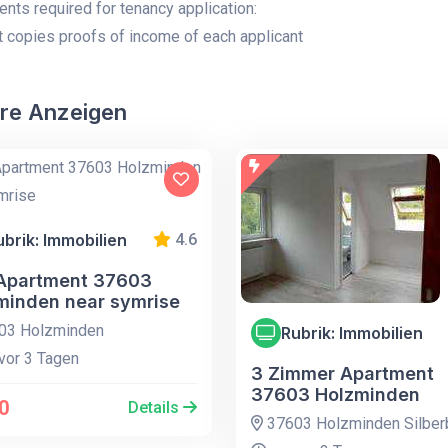
nts required for tenancy application:
 copies proofs of income of each applicant
re Anzeigen
ubrik: Immobilien
4.6
 Apartment 37603
minden near symrise
03 Holzminden
Rubrik: Immobilien
vor 3 Tagen
3 Zimmer Apartment
37603 Holzminden
0
Details
37603 Holzminden Silber