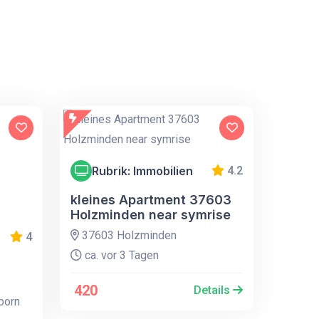
Rubrik: Immobilien
4.2
kleines Apartment 37603
Holzminden near symrise
37603 Holzminden
4
ca. vor 3 Tagen
420
Details
born