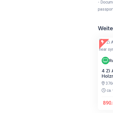
- Docume
passport
Weite
R
4 Zi
Holz
376
ca. 
890.