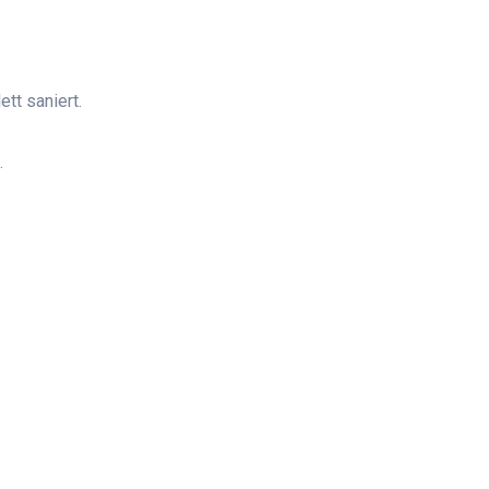
tt saniert.
.