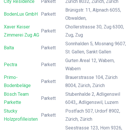
City Residence
Parkett
Zürich 8032, Zürich, Zürich
Brünigstr. 11, Alpnach 6055,
BodenLux GmbH
Parkett
Obwalden,
Xaver Keiser
Chollerstrasse 30, Zug 6300,
Parkett
Zimmerei Zug AG
Zug, Zug
Sonnhalden 5, Mosnang 9607,
Balta
Parkett
St. Gallen, Sankt Gallen
Gurten Areal 12, Wabern,
Pectra
Parkett
Wabern
Primo-
Brauerstrasse 104, Zürich
Parkett
Bodenbeläge
8004, Zürich, Zürich
Bösch Team
Stubenhalde 2, Adligenswil
Parkett
Parkette
6043,, Adligenswil, Luzern
Stucky
Postfach 507, Urdorf 8902,
Parkett
Holzprofilleisten
Zürich, Zürich
Seestrasse 123, Horn 9326,