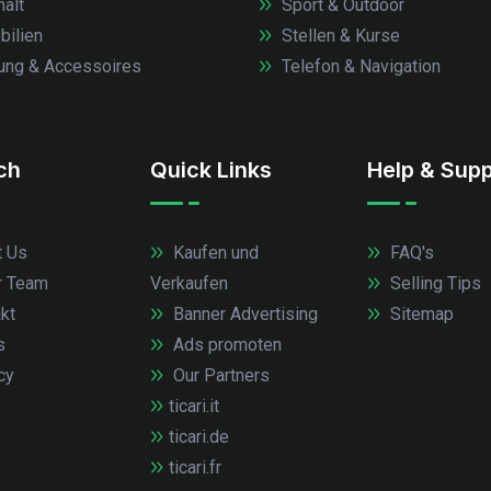
alt
Sport & Outdoor
ilien
Stellen & Kurse
ung & Accessoires
Telefon & Navigation
.ch
Quick Links
Help & Supp
 Us
Kaufen und
FAQ's
r Team
Verkaufen
Selling Tips
kt
Banner Advertising
Sitemap
s
Ads promoten
cy
Our Partners
ticari.it
ticari.de
ticari.fr