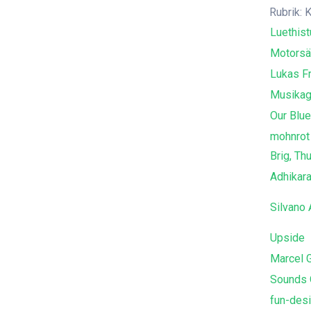
Rubrik: 
Luethist
Motorsä
Lukas Fr
Musikag
Our Blue
mohnrot 
Brig, Th
Adhikar
Silvano 
Upside
Marcel G
Sounds 
fun-des