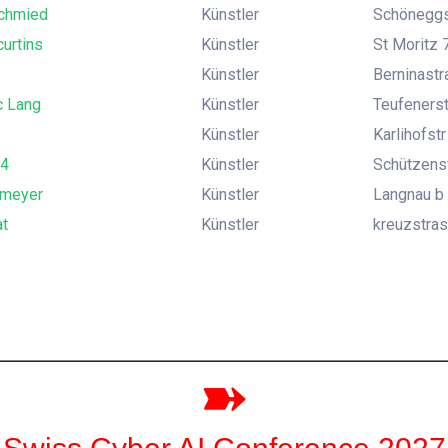
chmied
Künstler
Schöneggst
curtins
Künstler
St Moritz 
Künstler
Berninastr
 Lang
Künstler
Teufenerst
Künstler
Karlihofst
14
Künstler
Schützenst
-meyer
Künstler
Langnau b 
t
Künstler
kreuzstras