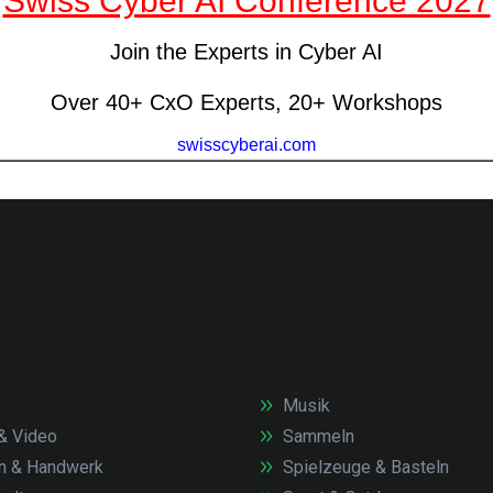
Musik
& Video
Sammeln
n & Handwerk
Spielzeuge & Basteln