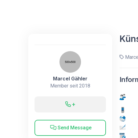
Küns
Marcel
Marcel Gähler
Infor
Member seit 2018
+
Send Message