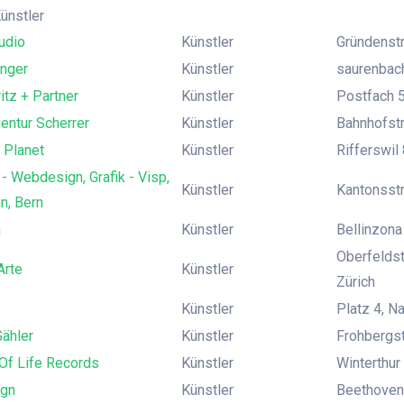
Künstler
udio
Künstler
Gründenstra
nger
Künstler
saurenbach
itz + Partner
Künstler
Postfach 5
entur Scherrer
Künstler
Bahnhofst
 Planet
Künstler
Rifferswil 
- Webdesign, Grafik - Visp,
Künstler
Kantonsstr
un, Bern
a
Künstler
Bellinzona
Oberfeldst
Arte
Künstler
Zürich
Künstler
Platz 4, N
ähler
Künstler
Frohbergst
Of Life Records
Künstler
Winterthur 
ign
Künstler
Beethovens