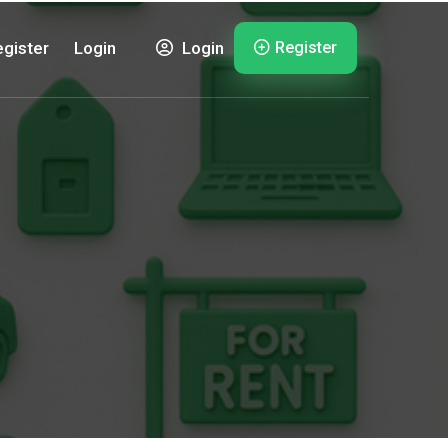
Register
gister
Login
Login