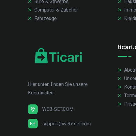
Büro & Gewerbe
Haush
Computer & Zubehör
Immob
Fahrzeuge
Kleid
ticari
About
Unse
Hier unten finden Sie unsere
Konta
Koordinaten:
Term
Priva
WEB-SET.COM
support@web-set.com