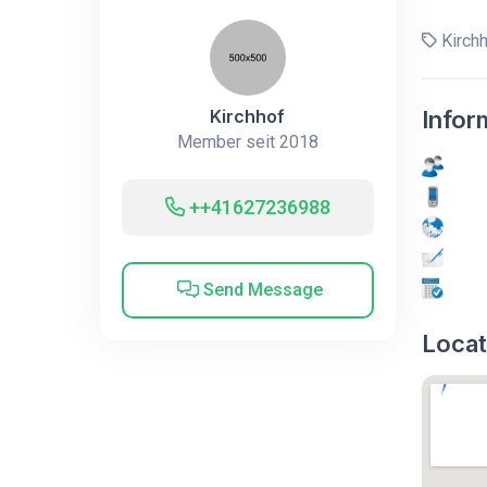
Kirch
Kirchhof
Infor
Member seit 2018
++41627236988
Send Message
Locat