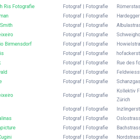
h Ris Fotografie
Fotograf | Fotografie
Römerstass
lman
Fotograf | Fotografie
Hardeggers
 Smith
Fotograf | Fotografie
Albulastra
eixeiro
Fotograf | Fotografie
Schweighof
io Birmensdorf
Fotograf | Fotografie
Howielstra
is
Fotograf | Fotografie
hofackerst
k
Fotograf | Fotografie
Rue des fo
ald
Fotograf | Fotografie
Feldwiesst
e
Fotograf | Fotografie
Schanzgass
Kollektiv 
eixeiro
Fotograf | Fotografie
Zürich
Fotograf | Fotografie
Inzlingers
alinas
Fotograf | Fotografie
Oslostrass
picture
Fotograf | Fotografie
Bachstrass
ugini
Fotograf | Fotografie
Nordstrass