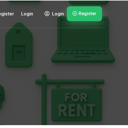
Register
gister
Login
Login