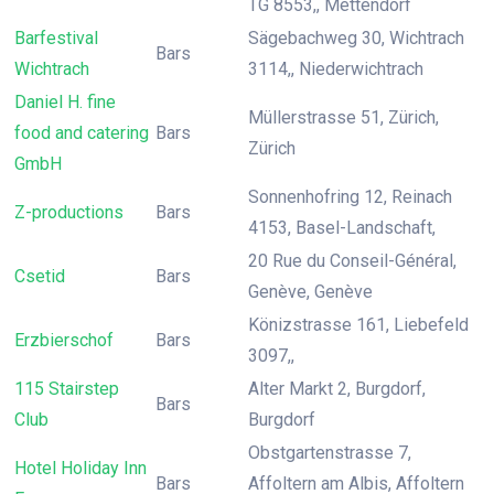
TG 8553,, Mettendorf
Barfestival
Sägebachweg 30, Wichtrach
Bars
Wichtrach
3114,, Niederwichtrach
Daniel H. fine
Müllerstrasse 51, Zürich,
food and catering
Bars
Zürich
GmbH
Sonnenhofring 12, Reinach
Z-productions
Bars
4153, Basel-Landschaft,
20 Rue du Conseil-Général,
Csetid
Bars
Genève, Genève
Könizstrasse 161, Liebefeld
Erzbierschof
Bars
3097,,
115 Stairstep
Alter Markt 2, Burgdorf,
Bars
Club
Burgdorf
Obstgartenstrasse 7,
Hotel Holiday Inn
Bars
Affoltern am Albis, Affoltern