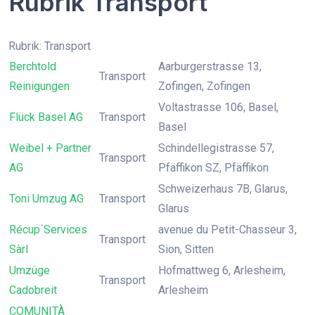
Rubrik Transport
Rubrik: Transport
Berchtold
Aarburgerstrasse 13,
Transport
Reinigungen
Zofingen, Zofingen
Voltastrasse 106, Basel,
Flück Basel AG
Transport
Basel
Weibel + Partner
Schindellegistrasse 57,
Transport
AG
Pfäffikon SZ, Pfäffikon
Schweizerhaus 7B, Glarus,
Toni Umzug AG
Transport
Glarus
Récup´Services
avenue du Petit-Chasseur 3,
Transport
Sàrl
Sion, Sitten
Umzüge
Hofmattweg 6, Arlesheim,
Transport
Cadobreit
Arlesheim
COMUNITÀ