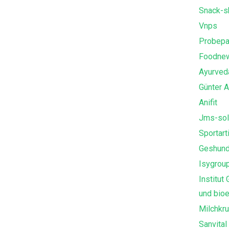
Snack-s
Vnps
Probepa
Foodne
Ayurved
Günter 
Anifit
Jms-sol
Sportart
Geshun
Isygrou
Institut
und bioe
Milchkr
Sanvital