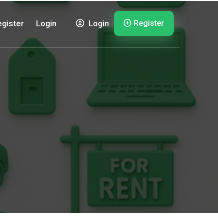
Register
gister
Login
Login