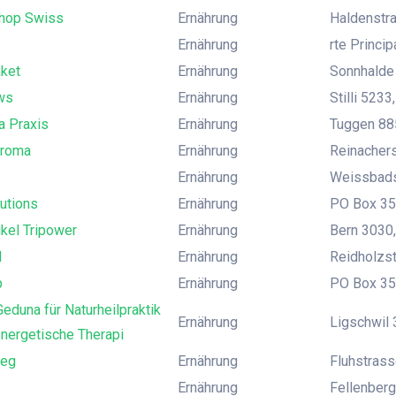
hop Swiss
Ernährung
Haldenstra
Ernährung
rte Princip
ket
Ernährung
Sonnhalde 
ws
Ernährung
Stilli 5233
a Praxis
Ernährung
Tuggen 88
Aroma
Ernährung
Reinachers
Ernährung
Weissbadst
utions
Ernährung
PO Box 35
ikel Tripower
Ernährung
Bern 3030,
d
Ernährung
Reidholzst
p
Ernährung
PO Box 35,
 Geduna für Naturheilpraktik
Ernährung
Ligschwil 
nergetische Therapi
ueg
Ernährung
Fluhstrass
Ernährung
Fellenberg