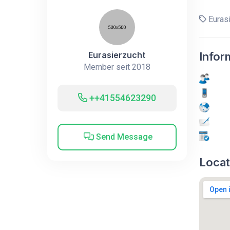
Eurasi
Eurasierzucht
Infor
Member seit 2018
++41554623290
Send Message
Locat