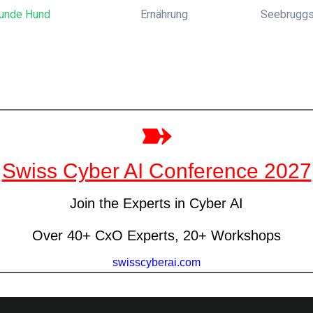
unde Hund
Ernährung
Seebruggst