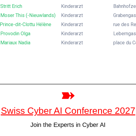
Stritt Erich
Kinderarzt
Bahnhofze
 Moser This (-Nieuwlands)
Kinderarzt
Grabengass
Prince-dit-Clottu Hélène
Kinderarzt
rue des Re
 Provodin Olga
Kinderarzt
Leberngass
 Mariaux Nadia
Kinderarzt
place du Ce