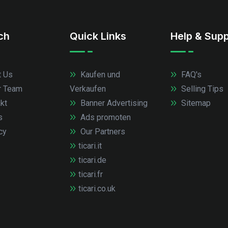
.ch
Quick Links
Help & Supp
 Us
Kaufen und
FAQ's
r Team
Verkaufen
Selling Tips
kt
Banner Advertising
Sitemap
s
Ads promoten
cy
Our Partners
ticari.it
ticari.de
ticari.fr
ticari.co.uk