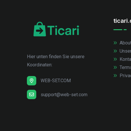
ticari
About
Unse
Hier unten finden Sie unsere
Konta
Koordinaten:
Term
Priva
WEB-SET.COM
support@web-set.com