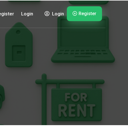
Register
gister
Login
Login