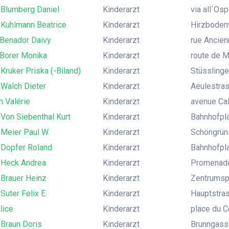
 Blumberg Daniel
Kinderarzt
via all´Os
 Kuhlmann Beatrice
Kinderarzt
Hirzboden
 Benador Daivy
Kinderarzt
rue Ancien
 Borer Monika
Kinderarzt
route de M
 Kruker Priska (-Biland)
Kinderarzt
Stüsslinge
 Walch Dieter
Kinderarzt
Aeulestra
n Valérie
Kinderarzt
avenue Ca
 Von Siebenthal Kurt
Kinderarzt
Bahnhofpla
 Meier Paul W.
Kinderarzt
Schöngrüns
 Dopfer Roland
Kinderarzt
Bahnhofpla
. Heck Andrea
Kinderarzt
Promenade
 Brauer Heinz
Kinderarzt
Zentrumspl
Suter Felix E.
Kinderarzt
Hauptstras
lice
Kinderarzt
place du Ce
 Braun Doris
Kinderarzt
Brunngasse