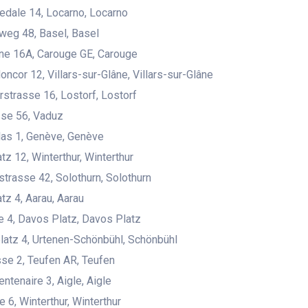
pedale 14, Locarno, Locarno
weg 48, Basel, Basel
ne 16A, Carouge GE, Carouge
oncor 12, Villars-sur-Glâne, Villars-sur-Glâne
rstrasse 16, Lostorf, Lostorf
sse 56, Vaduz
las 1, Genève, Genève
tz 12, Winterthur, Winterthur
trasse 42, Solothurn, Solothurn
tz 4, Aarau, Aarau
 4, Davos Platz, Davos Platz
atz 4, Urtenen-Schönbühl, Schönbühl
se 2, Teufen AR, Teufen
ntenaire 3, Aigle, Aigle
 6, Winterthur, Winterthur