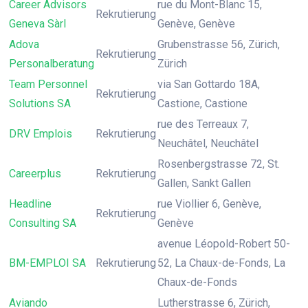
Career Advisors
rue du Mont-Blanc 15,
Rekrutierung
Geneva Sàrl
Genève, Genève
Adova
Grubenstrasse 56, Zürich,
Rekrutierung
Personalberatung
Zürich
Team Personnel
via San Gottardo 18A,
Rekrutierung
Solutions SA
Castione, Castione
rue des Terreaux 7,
DRV Emplois
Rekrutierung
Neuchâtel, Neuchâtel
Rosenbergstrasse 72, St.
Careerplus
Rekrutierung
Gallen, Sankt Gallen
Headline
rue Viollier 6, Genève,
Rekrutierung
Consulting SA
Genève
avenue Léopold-Robert 50-
BM-EMPLOI SA
Rekrutierung
52, La Chaux-de-Fonds, La
Chaux-de-Fonds
Aviando
Lutherstrasse 6, Zürich,