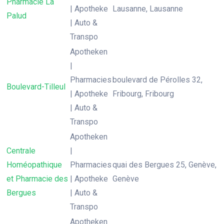
Pharmacie La
| Apotheke
Lausanne, Lausanne
Palud
| Auto &
Transpo
Apotheken
|
Pharmacies
boulevard de Pérolles 32,
Boulevard-Tilleul
| Apotheke
Fribourg, Fribourg
| Auto &
Transpo
Apotheken
Centrale
|
Homéopathique
Pharmacies
quai des Bergues 25, Genève,
et Pharmacie des
| Apotheke
Genève
Bergues
| Auto &
Transpo
Apotheken