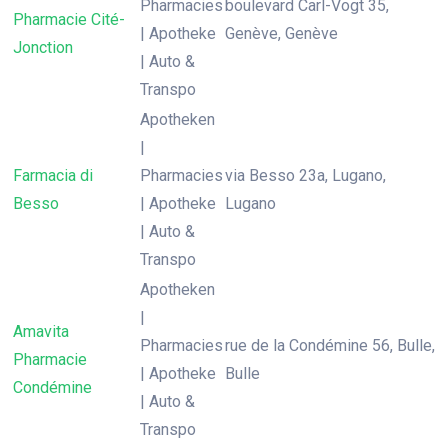
Pharmacies
boulevard Carl-Vogt 35,
Pharmacie Cité-
| Apotheke
Genève, Genève
Jonction
| Auto &
Transpo
Apotheken
|
Farmacia di
Pharmacies
via Besso 23a, Lugano,
Besso
| Apotheke
Lugano
| Auto &
Transpo
Apotheken
|
Amavita
Pharmacies
rue de la Condémine 56, Bulle,
Pharmacie
| Apotheke
Bulle
Condémine
| Auto &
Transpo