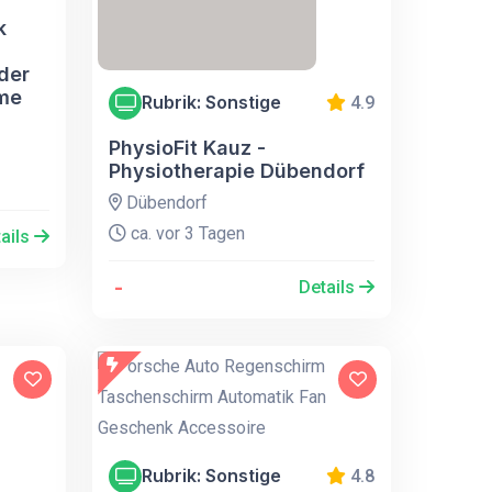
k
der
ame
Rubrik: Sonstige
4.9
PhysioFit Kauz -
Physiotherapie Dübendorf
Dübendorf
ca. vor 3 Tagen
ails
-
Details
Rubrik: Sonstige
4.8