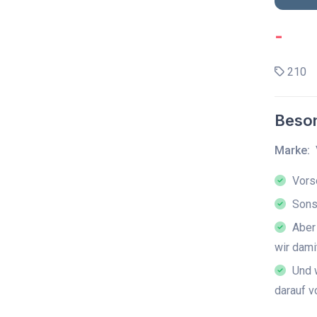
-
210
Beson
Marke:
Vors
Sons
Aber 
wir dam
Und w
darauf v