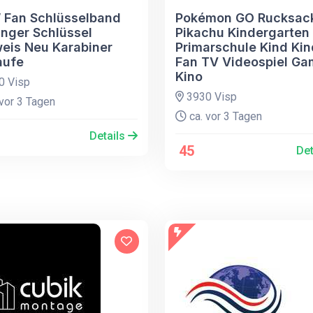
Fan Schlüsselband
Pokémon GO Rucksac
nger Schlüssel
Pikachu Kindergarten
eis Neu Karabiner
Primarschule Kind Kin
aufe
Fan TV Videospiel G
Kino
0 Visp
3930 Visp
vor 3 Tagen
ca. vor 3 Tagen
Details
45
Det