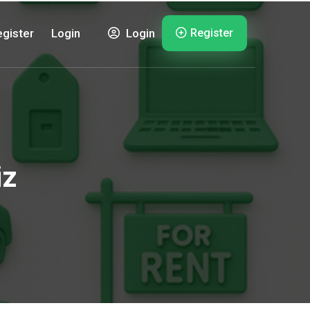
Register
gister
Login
Login
iz