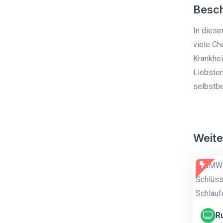
Besc
In diese
viele Che
Krankhei
Liebsten
selbstbe
Weite
R