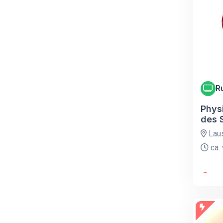
R
Phys
des 
Lau
ca. 
-