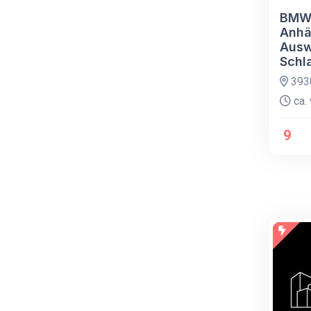
BMW 
Anhä
Ausw
Schl
393
ca. 
9