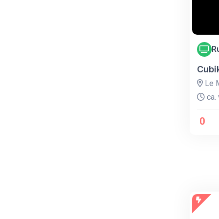
R
Cubi
Le M
ca. 
0