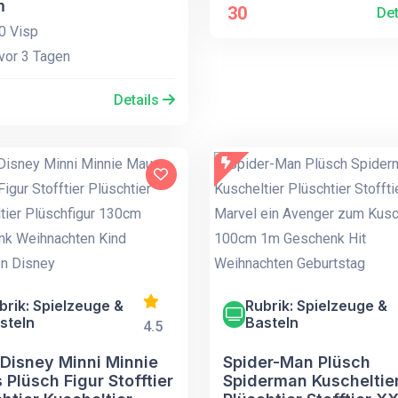
m
30
Det
0 Visp
vor 3 Tagen
Details
brik: Spielzeuge &
Rubrik: Spielzeuge &
steln
Basteln
4.5
 Disney Minni Minnie
Spider-Man Plüsch
Plüsch Figur Stofftier
Spiderman Kuscheltie