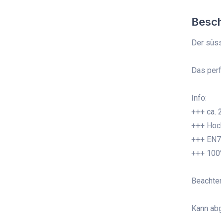
Besc
Der süss
Das perf
Info:
+++ ca.
+++ Hoch
+++ EN7
+++ 100
Beachten
Kann abg