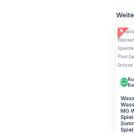
Weite
Ru
Ba
Wass
Wass
MG W
Spie
Somm
Spie