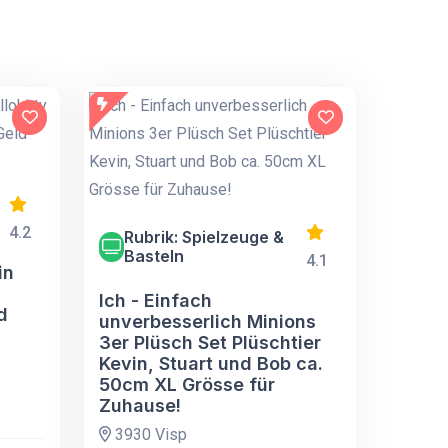
4.2
Rubrik: Spielzeuge &
Basteln
4.1
in
Ich - Einfach
d
unverbesserlich Minions
3er Plüsch Set Plüschtier
Kevin, Stuart und Bob ca.
50cm XL Grösse für
Zuhause!
3930 Visp