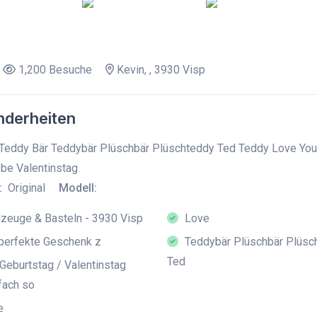
1,200 Besuche
Kevin, , 3930 Visp
derheiten
Teddy Bär Teddybär Plüschbär Plüschteddy Ted Teddy Love You L
be Valentinstag
:
Original
Modell:
zeuge & Basteln - 3930 Visp
Love
perfekte Geschenk z
Teddybär Plüschbär Plüsc
Ted
Geburtstag / Valentinstag
fach so
e