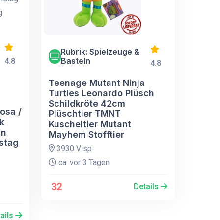
Rubrik: Spielzeuge &
Basteln
4.8
4.8
Teenage Mutant Ninja
Turtles Leonardo Plüsch
Schildkröte 42cm
osa /
Plüschtier TMNT
k
Kuscheltier Mutant
in
Mayhem Stofftier
stag
3930 Visp
ca. vor 3 Tagen
32
Details
ails