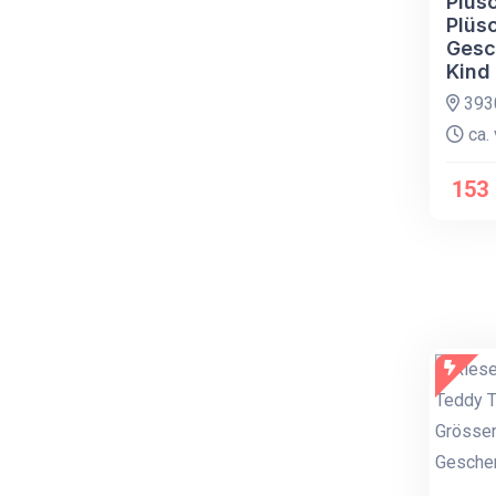
Plüsc
Plüs
Gesc
Kind
393
ca. 
153