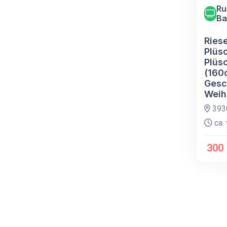
Ru
Ba
Ries
Plüs
Plüs
(160
Gesc
Weih
393
ca. 
300