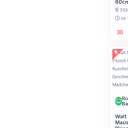
60c
393
ca. 
30
Ru
Ba
Walt
Maus 