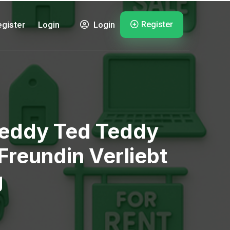
Register
gister
Login
Login
teddy Ted Teddy
Freundin Verliebt
g