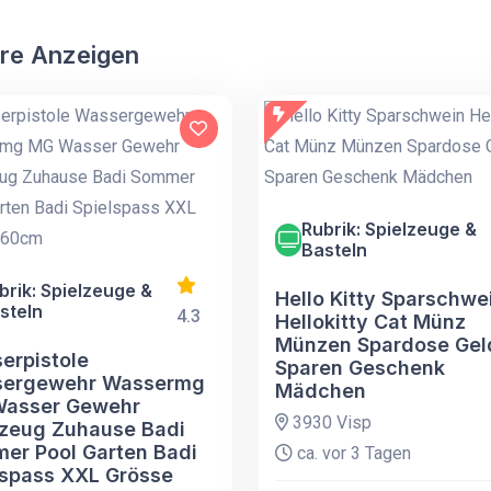
re Anzeigen
Rubrik: Spielzeuge &
Basteln
brik: Spielzeuge &
Hello Kitty Sparschwe
steln
4.3
Hellokitty Cat Münz
Münzen Spardose Gel
erpistole
Sparen Geschenk
ergewehr Wassermg
Mädchen
asser Gewehr
3930 Visp
lzeug Zuhause Badi
er Pool Garten Badi
ca. vor 3 Tagen
lspass XXL Grösse