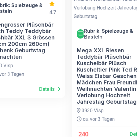
brik: Spielzeuge &
steln
4.7
engrosser Plüschbär
ch Teddy Teddybär
Rubrik: Spielzeuge &
Basteln
chbär XXL 3 Grössen
cm 200cm 260cm)
henk Geburtstag
Mega XXL Riesen
nachten
Teddybär Plüschbär
Kuschelbär Plüsch
0 Visp
Kuscheltier Pink Ted R
vor 3 Tagen
Weiss Eisbär Geschen
Mädchen Frau Freund
Weihnachten Valentin
Details
Verlobung Hochzeit
Jahrestag Geburtstag
3930 Visp
ca. vor 3 Tagen
240
Det