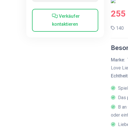
255
Verkäufer
kontaktieren
140
Beson
Marke:
Love Lie
Echtheit
Spiel
Das 
B an 
oder ein
Lieb