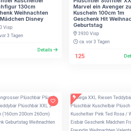
htier Kuscheltier
Plüschtier Stofftier X
chfigur 130cm
Marvel ein Avenger z
henk Weihnachten
Kuscheln 100cm 1m
 Mädchen Disney
Geschenk Hit Weihna
Geburtstag
0 Visp
3930 Visp
vor 3 Tagen
ca. vor 3 Tagen
Details
125
Det