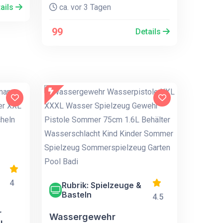
ails
ca. vor 3 Tagen
99
Details
4
Rubrik: Spielzeuge &
Basteln
4.5
r
Wassergewehr