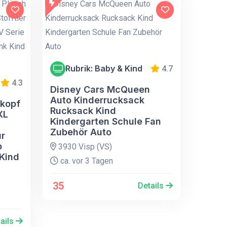
Rubrik: Baby & Kind
4.7
4.3
Disney Cars McQueen
Auto Kinderrucksack
kopf
Rucksack Kind
XL
Kindergarten Schule Fan
Zubehör Auto
ur
b
3930 Visp (VS)
 Kind
ca. vor 3 Tagen
35
Details
ails