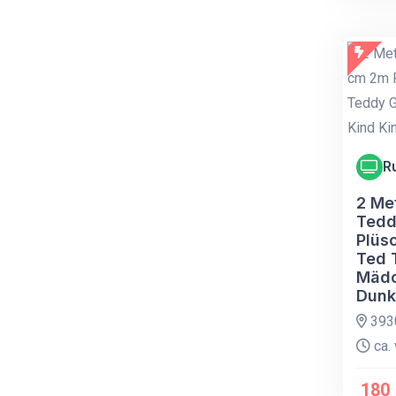
R
2 Me
Tedd
Plüsc
Ted 
Mädc
Dunk
393
ca. 
180