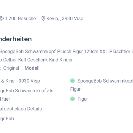
1,200 Besuche
Kevin, , 3930 Visp
derheiten
SpongeBob Schwammkopf Plüsch Figur 120cm XXL Plüschtier Stof
b Gelber Kult Geschenk Kind Kinder
:
Original
Modell:
& Kind - 3930 Visp
SpongeBob Schwammkopf
Figur
geBob Schwammkopf als
ftier
Figur
ufgestickten Details
geBob