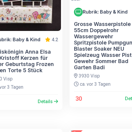
Rubrik: Baby & Kind
Grosse Wasserpistole
55cm Doppelrohr
Wassergewehr
ubrik: Baby & Kind
4.2
Spritzpistole Pumpgu
Blaster Soaker NEU
Eiskönigin Anna Elsa
Spielzeug Wasser Pist
Kristoff Kerzen für
Gewehr Sommer Bad
er Geburtstag Frozen
Garten Badi
en Torte 5 Stück
3930 Visp
0 Visp
ca. vor 3 Tagen
vor 3 Tagen
30
Det
Details