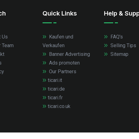
.ch
Quick Links
Help & Supp
 Us
Kaufen und
FAQ's
r Team
Verkaufen
Selling Tips
kt
Banner Advertising
Sitemap
s
Ads promoten
cy
Our Partners
ticari.it
ticari.de
ticari.fr
ticari.co.uk