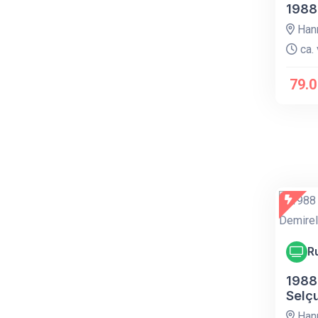
1988
Han
ca. 
79.0
R
1988
Selç
Han