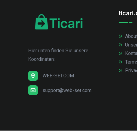
ticari
About
Unse
Hier unten finden Sie unsere
Konta
Koordinaten:
Term
Priva
WEB-SET.COM
support@web-set.com