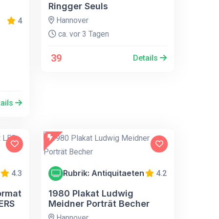
Ringger Seuls
Hannover
4
ca. vor 3 Tagen
39
Details
ails
Rubrik: Antiquitaeten
4.3
4.2
ormat
1980 Plakat Ludwig
ERS
Meidner Porträt Becher
Hannover