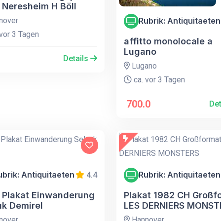
 Neresheim H Böll
nover
Rubrik: Antiquitaeten
vor 3 Tagen
affitto monolocale a
Lugano
Details
Lugano
ca. vor 3 Tagen
700.0
Det
ubrik: Antiquitaeten
Rubrik: Antiquitaeten
4.4
 Plakat Einwanderung
Plakat 1982 CH Großf
uk Demirel
LES DERNIERS MONST
nover
Hannover