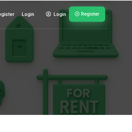
Register
gister
Login
Login