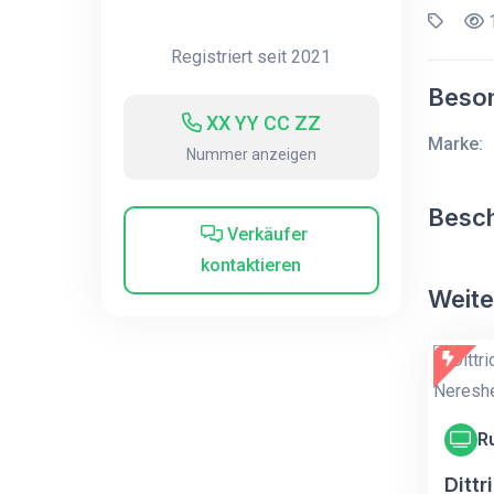
1
Registriert seit 2021
Beson
XX YY CC ZZ
Marke:
Nummer anzeigen
Besc
Verkäufer
kontaktieren
Weite
R
Dittr