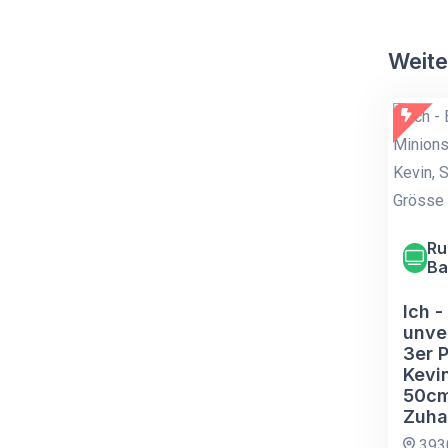
Weite
Ru
Ba
Ich -
unve
3er P
Kevin
50cm
Zuha
393