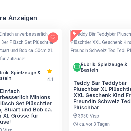
re Anzeigen
Rubrik: Spielzeuge &
Basteln
brik: Spielzeuge &
steln
4.1
Teddy Bär Teddybär
Plüschbär XL Plüschti
 Einfach
XXL Geschenk Kind F
rbesserlich Minions
Freundin Schweiz Ted
lüsch Set Plüschtier
Plüschbär
, Stuart und Bob ca.
 XL Grösse für
3930 Visp
use!
ca. vor 3 Tagen
0 Visp