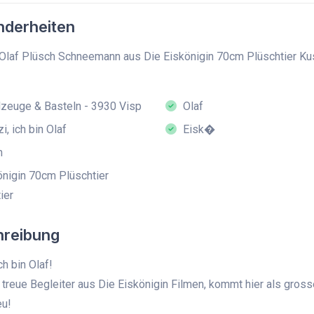
derheiten
Olaf Plüsch Schneemann aus Die Eiskönigin 70cm Plüschtier Kusc
zeuge & Basteln - 3930 Visp
Olaf
i, ich bin Olaf
Eisk�
m
nigin 70cm Plüschtier
ier
hreibung
ch bin Olaf!
r treue Begleiter aus Die Eiskönigin Filmen, kommt hier als gross
u!