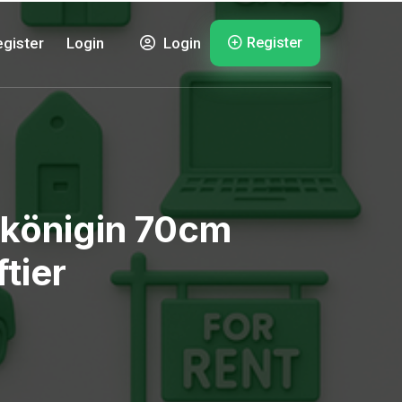
Register
gister
Login
Login
skönigin 70cm
tier