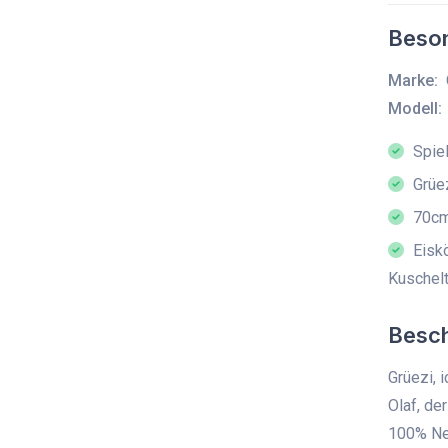
Beson
Marke:
Modell:
Spiel
Grüez
70c
Eiskö
Kuschelt
Besc
Grüezi, i
Olaf, de
100% Ne