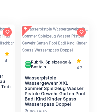
4
Rubrik: Spielzeuge &
Basteln
4.7
er
Wasserpistole
rau
Wassergewehr XXL
 Tedi
Sommer Spielzeug Wasser
Pistole Gewehr Garten Pool
Badi Kind Kinder Spass
Wasserspass Doppel
3930 Visp