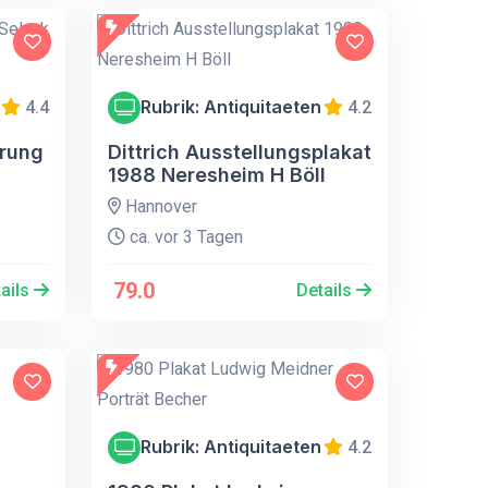
Rubrik: Antiquitaeten
4.4
4.2
erung
Dittrich Ausstellungsplakat
1988 Neresheim H Böll
Hannover
ca. vor 3 Tagen
79.0
ails
Details
Rubrik: Antiquitaeten
4.2