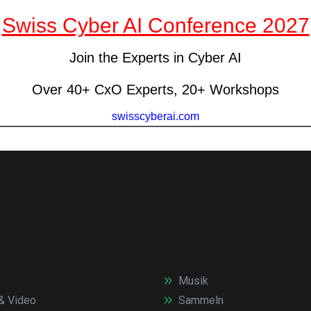
Musik
& Video
Sammeln