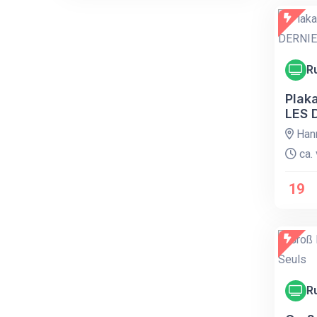
R
Plak
LES 
Han
ca. 
19
R