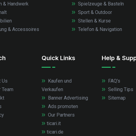
n & Handwerk
Spielzeuge & Basteln
alt
Sport & Outdoor
ilien
Stellen & Kurse
ung & Accessoires
Telefon & Navigation
.ch
Quick Links
Help & Supp
 Us
Kaufen und
FAQ's
r Team
Verkaufen
Selling Tips
kt
Banner Advertising
Sitemap
s
Ads promoten
cy
Our Partners
ticari.it
ticari.de