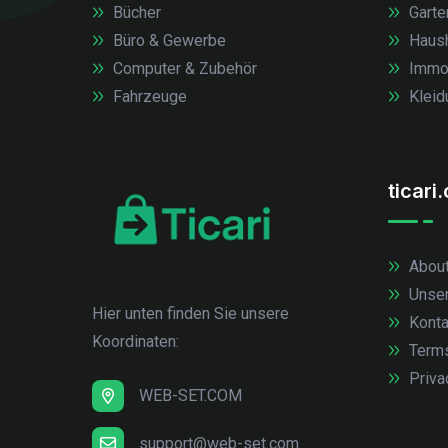
Bücher
Garte
Büro & Gewerbe
Haush
Computer & Zubehör
Immob
Fahrzeuge
Kleid
ticari
About
Unse
Hier unten finden Sie unsere
Konta
Koordinaten:
Term
Priva
WEB-SET.COM
support@web-set.com