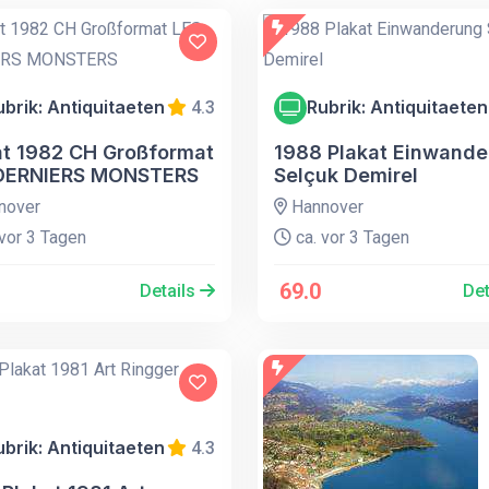
ubrik: Antiquitaeten
Rubrik: Antiquitaeten
4.3
at 1982 CH Großformat
1988 Plakat Einwand
DERNIERS MONSTERS
Selçuk Demirel
nover
Hannover
vor 3 Tagen
ca. vor 3 Tagen
69.0
Details
Det
ubrik: Antiquitaeten
4.3