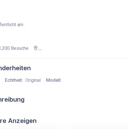
entlicht am :
,200 Besuche
, ,
derheiten
Echtheit:
Original
Modell:
hreibung
re Anzeigen