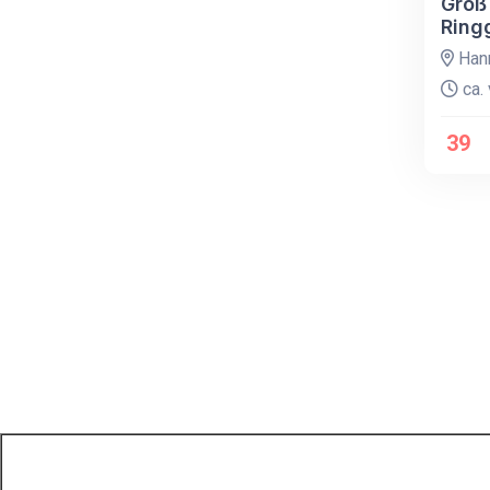
Groß 
Ring
Han
ca. 
39