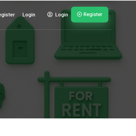
Register
gister
Login
Login