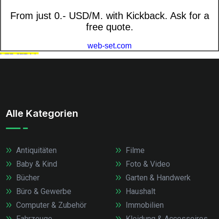
Alle Kategorien
Antiquitäten
Filme
Baby & Kind
Foto & Video
Bücher
Garten & Handwerk
Büro & Gewerbe
Haushalt
Computer & Zubehör
Immobilien
Fahrzeuge
Kleidung & Accessoires