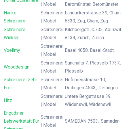
Furter Schreinerei
| Möbel
Beromünster, Beromünster
Hanke
Schreinerei
Langackerstrasse 39, Cham
Schreinerei
| Möbel
6330, Zug, Cham, Zug
Schreinerei
Schreinerei
Kilchbergstr 35/33, Adliswil
Winkler
| Möbel
8134, Zürich, Zürich
Schreinerei
Voellmy
Basel 4058, Basel-Stadt,
| Möbel
Schreinerei
Sunahalta 7, Plasselb 1737,,
Wooddesign
| Möbel
Plasselb
Schreinerei Gebr.
Schreinerei
Hofuhrenstrasse 10,
Frei
| Möbel
Deitingen 4543,, Deitingen
Schreinerei
Untere Bergstrasse 39,
Hitz
| Möbel
Wädenswil, Wädenswil
Engadiner
Schreinerei
Lehrwerkstatt Für
SAMEDAN 7503,, Samedan
| Möbel