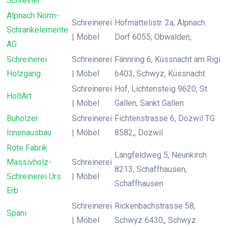
Schreiner
Alpnach Norm-
Schreinerei
Hofmättelistr. 2a, Alpnach
Schrankelemente
| Möbel
Dorf 6055, Obwalden,
AG
Schreinerei
Schreinerei
Fännring 6, Küssnacht am Rigi
Holzgang
| Möbel
6403, Schwyz, Küssnacht
Schreinerei
Hof, Lichtensteig 9620, St.
HoltArt
| Möbel
Gallen, Sankt Gallen
Buholzer
Schreinerei
Fichtenstrasse 6, Dozwil TG
Innenausbau
| Möbel
8582,, Dozwil
Rote Fabrik
Langfeldweg 5, Neunkirch
Massivholz-
Schreinerei
8213, Schaffhausen,
Schreinerei Urs
| Möbel
Schaffhausen
Erb
Schreinerei
Rickenbachstrasse 58,
Späni
| Möbel
Schwyz 6430,, Schwyz