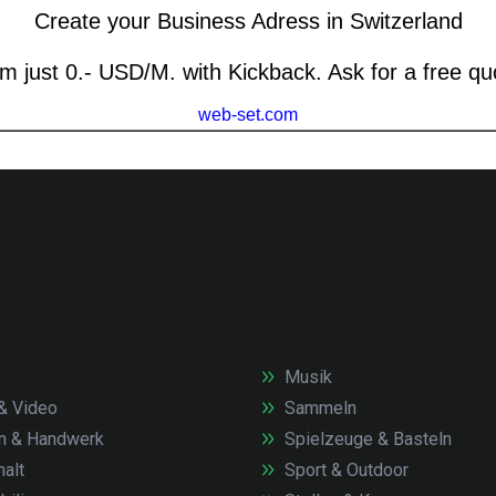
Musik
& Video
Sammeln
n & Handwerk
Spielzeuge & Basteln
alt
Sport & Outdoor