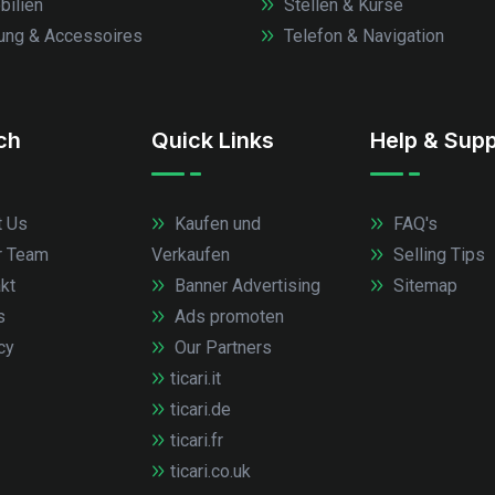
ilien
Stellen & Kurse
ung & Accessoires
Telefon & Navigation
.ch
Quick Links
Help & Supp
 Us
Kaufen und
FAQ's
r Team
Verkaufen
Selling Tips
kt
Banner Advertising
Sitemap
s
Ads promoten
cy
Our Partners
ticari.it
ticari.de
ticari.fr
ticari.co.uk