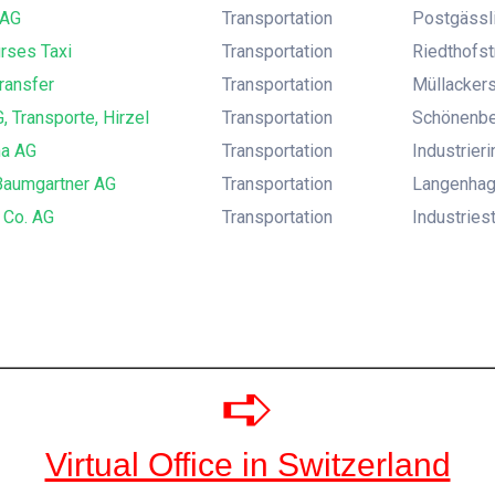
 AG
Transportation
Postgässli
rses Taxi
Transportation
Riedthofst
Transfer
Transportation
Müllackers
G, Transporte, Hirzel
Transportation
Schönenber
na AG
Transportation
Industrier
Baumgartner AG
Transportation
Langenhag
 Co. AG
Transportation
Industries