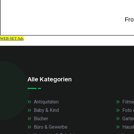
Alle Kategorien
Antiquitäten
Filme
Baby & Kind
Foto 
Bücher
Garte
Büro & Gewerbe
Haush