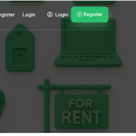
Register
gister
Login
Login