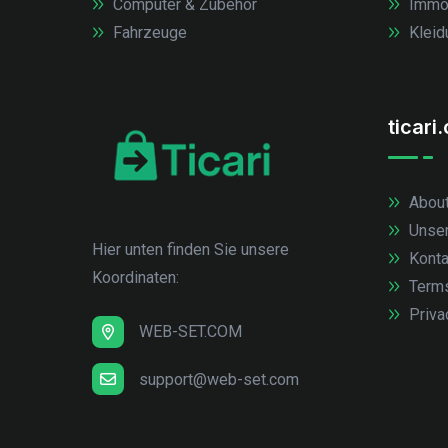
Computer & Zubehör
Immob
Fahrzeuge
Kleid
ticari
About
Unse
Hier unten finden Sie unsere
Konta
Koordinaten:
Term
Priva
WEB-SET.COM
support@web-set.com