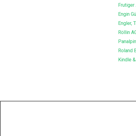
Frutiger
Engin Gü
Engler, 
Röllin A
Panalpi
Roland 
Kindle &