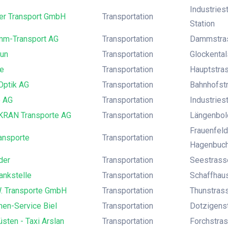
Industries
er Transport GmbH
Transportation
Station
mm-Transport AG
Transportation
Dammstras
hun
Transportation
Glockental
me
Transportation
Hauptstras
Optik AG
Transportation
Bahnhofstr
 AG
Transportation
Industries
RAN Transporte AG
Transportation
Längenbold
Frauenfel
ansporte
Transportation
Hagenbuc
der
Transportation
Seestrasse
ankstelle
Transportation
Schaffhaus
W. Transporte GmbH
Transportation
Thunstrass
nen-Service Biel
Transportation
Dotzigenst
üsten - Taxi Arslan
Transportation
Forchstras