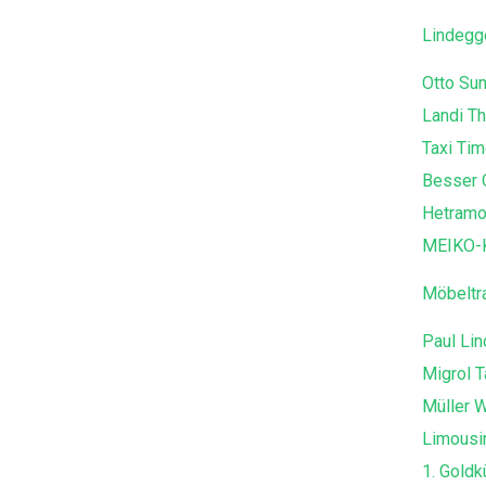
Lindegg
Otto Su
Landi T
Taxi Ti
Besser 
Hetramo
MEIKO-K
Möbeltr
Paul Lin
Migrol T
Müller 
Limousi
1. Goldk