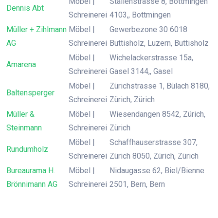
Möbel |
Stallenstrasse 8, Bottmingen
Dennis Abt
Schreinerei
4103,, Bottmingen
Müller + Zihlmann
Möbel |
Gewerbezone 30 6018
AG
Schreinerei
Buttisholz, Luzern, Buttisholz
Möbel |
Wichelackerstrasse 15a,
Amarena
Schreinerei
Gasel 3144,, Gasel
Möbel |
Zürichstrasse 1, Bülach 8180,
Baltensperger
Schreinerei
Zürich, Zürich
Müller &
Möbel |
Wiesendangen 8542, Zürich,
Steinmann
Schreinerei
Zürich
Möbel |
Schaffhauserstrasse 307,
Rundumholz
Schreinerei
Zürich 8050, Zürich, Zürich
Bureaurama H.
Möbel |
Nidaugasse 62, Biel/Bienne
Brönnimann AG
Schreinerei
2501, Bern, Bern