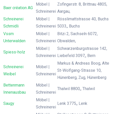
Möbel |
Zofingerstr. 8, Brittnau 4805,
Baer création AG
Schreinerei
Aargau,
Schreinerei
Möbel |
Rösslimattstrasse 40, Buchs
Schmidli
Schreinerei
5033,, Buchs
Vssm
Möbel |
Bitzi 2, Sachseln 6072,
Unterwalden
Schreinerei
Obwalden,
Möbel |
Schwarzenburgstrasse 142,
Spiess-holz
Schreinerei
Liebefeld 3097,, Bern
Markus & Andreas Boog, Alte
Schreinerei
Möbel |
St-Wolfgang-Strasse 10,
Weibel
Schreinerei
Hünenberg, Zug, Hünenberg
Bettenmann
Möbel |
Thalwil 8800,, Thalwil
Innenausbau
Schreinerei
Möbel |
Saugy
Lenk 3775,, Lenk
Schreinerei