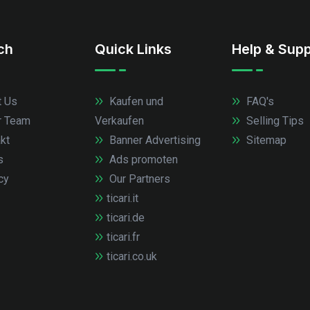
.ch
Quick Links
Help & Supp
 Us
Kaufen und
FAQ's
r Team
Verkaufen
Selling Tips
kt
Banner Advertising
Sitemap
s
Ads promoten
cy
Our Partners
ticari.it
ticari.de
ticari.fr
ticari.co.uk