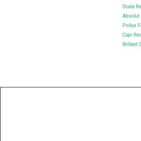
Scala R
Absolut
Pollux F
Cupi Re
Brillan