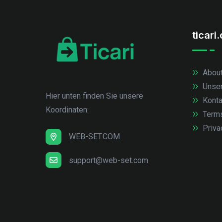
ticari
About
Unse
Hier unten finden Sie unsere
Konta
Koordinaten:
Term
Priva
WEB-SET.COM
support@web-set.com