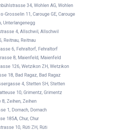
nbühlstrasse 34, Wohlen AG, Wohlen
s-Grosselin 11, Carouge GE, Carouge
b, Unterlangenegg
trasse 4, Allschwil, Allschwil
, Reitnau, Reitnau
asse 6, Fehraltorf, Fehraltorf
trasse 8, Maienfeld, Maienfeld
rasse 126, Wetzikon ZH, Wetzikon
sse 18, Bad Ragaz, Bad Ragaz
ergasse 4, Stetten SH, Stetten
Batteuse 10, Grimentz, Grimentz
8, Zeihen, Zeihen
se 1, Dornach, Dornach
se 185A, Chur, Chur
trasse 10, Rüti ZH, Rüti