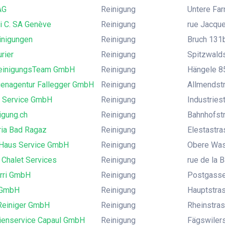
AG
Reinigung
Untere Far
i C. SA Genève
Reinigung
rue Jacque
inigungen
Reinigung
Bruch 131
rier
Reinigung
Spitzwalds
einigungsTeam GmbH
Reinigung
Hängele 85
uenagentur Fallegger GmbH
Reinigung
Allmendstr
 Service GmbH
Reinigung
Industries
igung.ch
Reinigung
Bahnhofst
ia Bad Ragaz
Reinigung
Elestastra
s Haus Service GmbH
Reinigung
Obere Wass
 Chalet Services
Reinigung
rue de la 
irri GmbH
Reinigung
Postgasse 
 GmbH
Reinigung
Hauptstras
Reiniger GmbH
Reinigung
Rheinstras
ienservice Capaul GmbH
Reinigung
Fägswilers