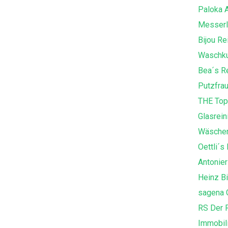
Paloka 
Messerl
Bijou Re
Waschku
Bea´s R
Putzfra
THE Top
Glasrein
Wäscher
Oettli´
Antonier
Heinz B
sagena
RS Der 
Immobil