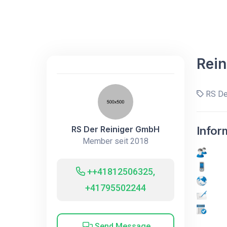
Rei
RS De
RS Der Reiniger GmbH
Infor
Member seit 2018
++41812506325,
+41795502244
Send Message