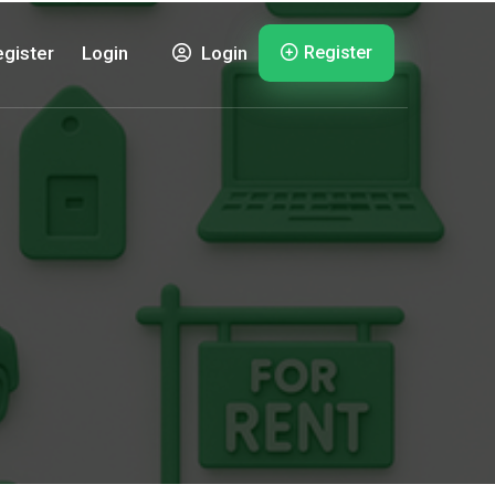
Register
gister
Login
Login