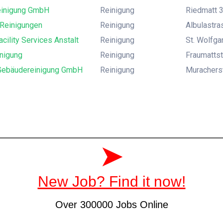
einigung GmbH
Reinigung
Riedmatt 3
 Reinigungen
Reinigung
Albulastra
acility Services Anstalt
Reinigung
St. Wolfga
inigung
Reinigung
Fraumattst
t Gebäudereinigung GmbH
Reinigung
Muracherst