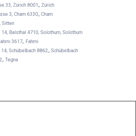
e 33, Zürich 8001,, Zürich
asse 3, Cham 6330,, Cham
 Sitten
14, Balsthal 4710, Solothurn, Solothurn
ahrni 3617,, Fahrni
 14, Schübelbach 8862,, Schübelbach
,, Tegna