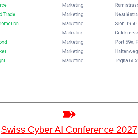
rce
Marketing
Rämistrass
d Trade
Marketing
Nestléstr
promotion
Marketing
Sion 1950,,
Marketing
Goldgasse 
ond
Marketing
Port 59a, F
ket
Marketing
Haltenweg
ght
Marketing
Tegna 6652