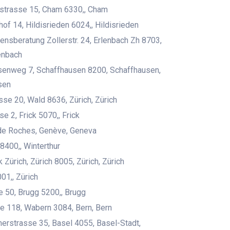
strasse 15, Cham 6330,, Cham
of 14, Hildisrieden 6024,, Hildisrieden
nsberatung Zollerstr. 24, Erlenbach Zh 8703,
lenbach
senweg 7, Schaffhausen 8200, Schaffhausen,
sen
sse 20, Wald 8636, Zürich, Zürich
e 2, Frick 5070,, Frick
de Roches, Genève, Geneva
 8400,, Winterthur
 Zürich, Zürich 8005, Zürich, Zürich
1,, Zürich
 50, Brugg 5200,, Brugg
e 118, Wabern 3084, Bern, Bern
erstrasse 35, Basel 4055, Basel-Stadt,