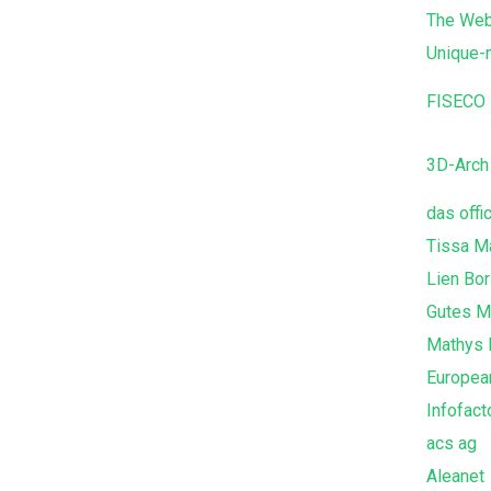
The Web
Unique-
FISECO 
3D-Arc
das offi
Tissa Ma
Lien Bor
Gutes M
Mathys P
European
Infofact
acs ag
Aleanet