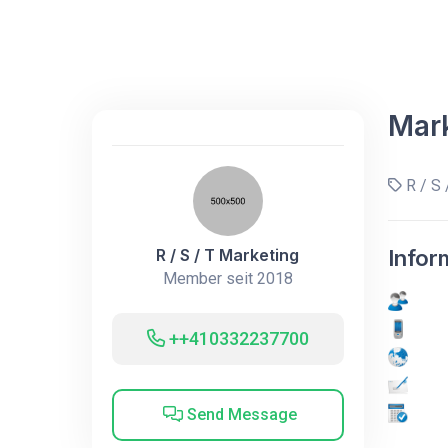
Mar
R / S 
R / S / T Marketing
Infor
Member seit 2018
++410332237700
Send Message