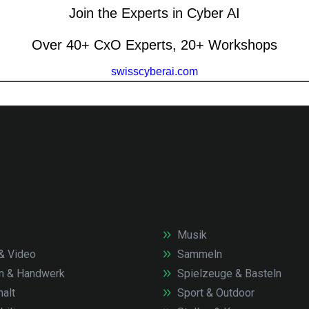
Musik
& Video
Sammeln
n & Handwerk
Spielzeuge & Basteln
alt
Sport & Outdoor