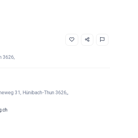
n 3626,
öheweg 31, Hünibach-Thun 3626,,
g.ch