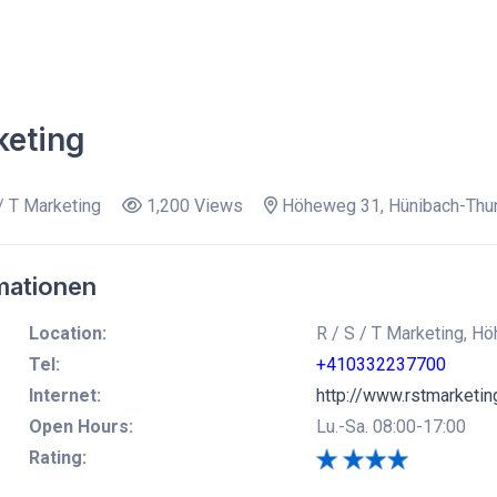
keting
/ T Marketing
1,200 Views
Höheweg 31, Hünibach-Thu
mationen
Location:
R / S / T Marketing, H
Tel:
+410332237700
Internet:
http://www.rstmarketin
Open Hours:
Lu.-Sa. 08:00-17:00
Rating: