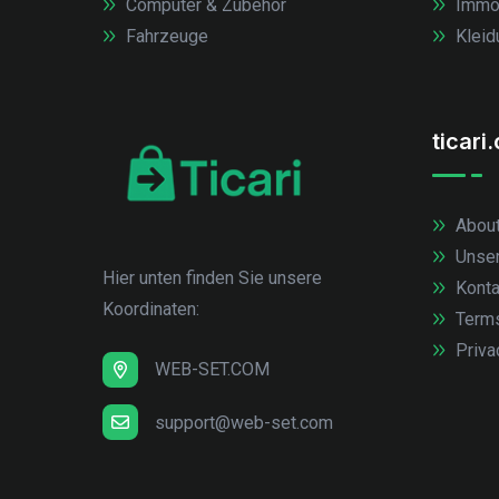
Computer & Zubehör
Immob
Fahrzeuge
Kleid
ticari
About
Unse
Hier unten finden Sie unsere
Konta
Koordinaten:
Term
Priva
WEB-SET.COM
support@web-set.com