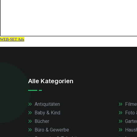
Alle Kategorien
Antiquitäten
Filme
Baby & Kind
Foto 
Bücher
Garte
Büro & Gewerbe
Haush