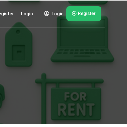
Register
gister
Login
Login