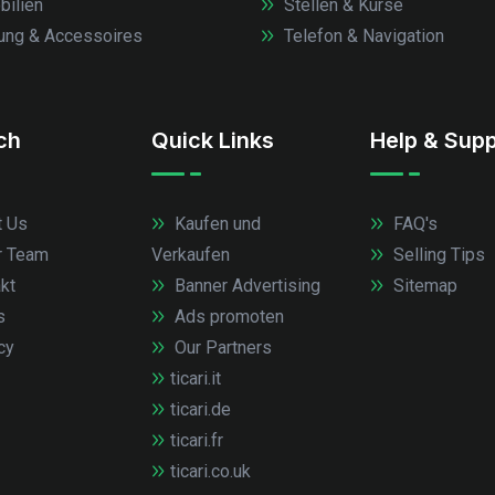
ilien
Stellen & Kurse
ung & Accessoires
Telefon & Navigation
.ch
Quick Links
Help & Supp
 Us
Kaufen und
FAQ's
r Team
Verkaufen
Selling Tips
kt
Banner Advertising
Sitemap
s
Ads promoten
cy
Our Partners
ticari.it
ticari.de
ticari.fr
ticari.co.uk