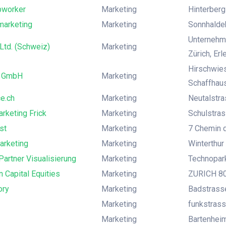
worker
Marketing
Hinterberg
marketing
Marketing
Sonnhaldeh
Unternehme
Ltd. (Schweiz)
Marketing
Zürich, Er
Hirschwie
h GmbH
Marketing
Schaffhau
ce.ch
Marketing
Neutalstra
rketing Frick
Marketing
Schulstrass
st
Marketing
7 Chemin 
arketing
Marketing
Winterthur
artner Visualisierung
Marketing
Technopark
 Capital Equities
Marketing
ZURICH 800
ory
Marketing
Badstrasse
Marketing
funkstrass
Marketing
Bartenheim