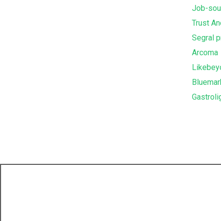
Job-sou
Trust An
Segral 
Arcoma
Likebey
Bluemar
Gastroli