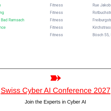
n
Fitness
Rue Jakob-
ung
Fitness
Rotbuchstr
l Bad Ramsach
Fitness
Freiburgst
nce
Fitness
Kirchstras
Fitness
Bösch 55,