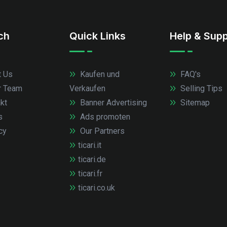
.ch
Quick Links
Help & Supp
 Us
Kaufen und
FAQ's
r Team
Verkaufen
Selling Tips
kt
Banner Advertising
Sitemap
s
Ads promoten
cy
Our Partners
ticari.it
ticari.de
ticari.fr
ticari.co.uk