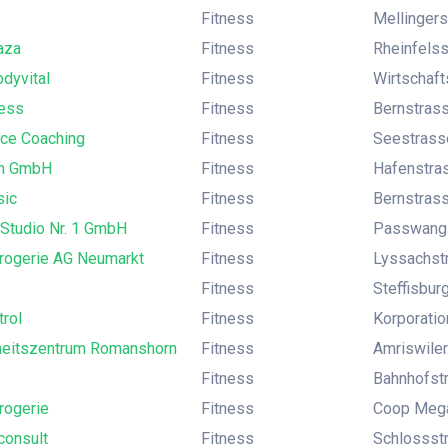
Fitness
Mellingers
aza
Fitness
Rheinfelss
dyvital
Fitness
Wirtschaft
ness
Fitness
Bernstrass
nce Coaching
Fitness
Seestrasse
ym GmbH
Fitness
Hafenstras
sic
Fitness
Bernstrass
-Studio Nr. 1 GmbH
Fitness
Passwangst
rogerie AG Neumarkt
Fitness
Lyssachstr
Fitness
Steffisburg
rol
Fitness
Korporatio
eitszentrum Romanshorn
Fitness
Amriswile
Fitness
Bahnhofstr
rogerie
Fitness
Coop Mega
consult
Fitness
Schlossstr