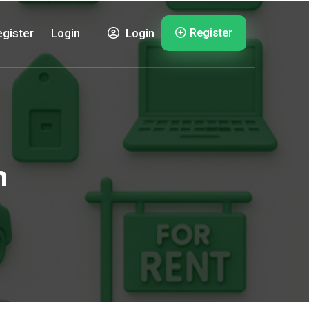
Register
gister
Login
Login
h