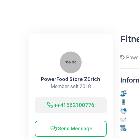
Fitn
Power
PowerFood Store Zürich
Infor
Member seit 2018
++41562100776
Send Message