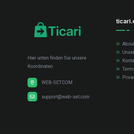
ticari
About
Unse
Hier unten finden Sie unsere
Konta
Koordinaten:
Term
Priva
WEB-SET.COM
support@web-set.com