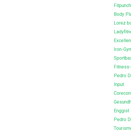
Fitpunch
Body Pl
Lorez bo
Ladyfit
Excelle
Iron-G
Sportba
Fitness
Pedro D
Input
Corecont
Gesundh
Enggist
Pedro D
Tourism