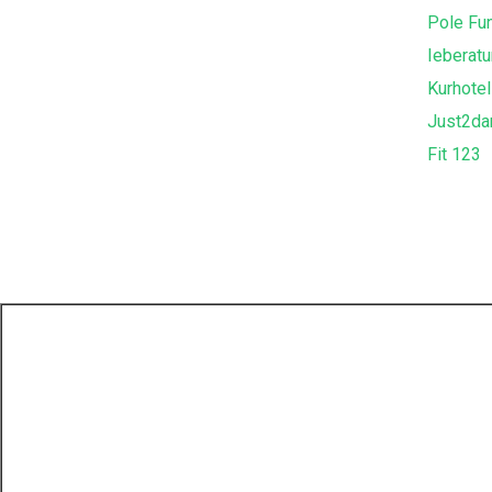
Pole Fu
Ieberat
Kurhote
Just2da
Fit 123