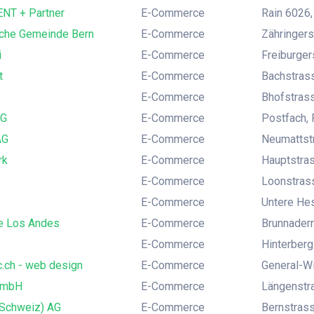
NT + Partner
E-Commerce
Rain 6026,
sche Gemeinde Bern
E-Commerce
Zähringers
i
E-Commerce
Freiburger
t
E-Commerce
Bachstrass
E-Commerce
Bhofstrass
AG
E-Commerce
Postfach, 
AG
E-Commerce
Neumattstr
rk
E-Commerce
Hauptstras
E-Commerce
Loonstrass
E-Commerce
Untere Hes
e Los Andes
E-Commerce
Brunnadern
E-Commerce
Hinterberg
.ch - web design
E-Commerce
General-Wi
GmbH
E-Commerce
Längenstra
(Schweiz) AG
E-Commerce
Bernstrass