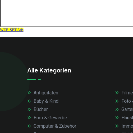
Alle Kategorien
Antiquitäten
Filme
Baby & Kind
Foto 
Bücher
Garte
Büro & Gewerbe
Haush
Computer & Zubehör
Immob