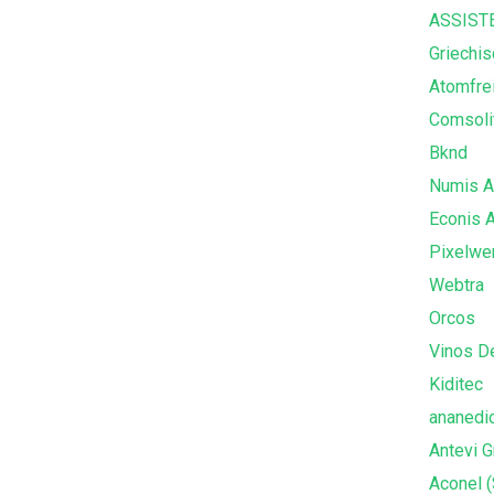
ASSISTE
Griechi
Atomfre
Comsoli
Bknd
Numis 
Econis 
Pixelwe
Webtra
Orcos
Vinos D
Kiditec
ananedic
Antevi 
Aconel 