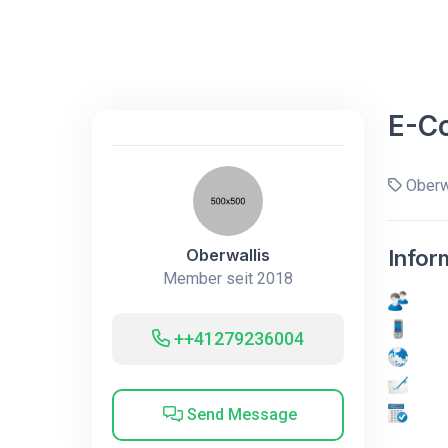
E-C
Oberw
Oberwallis
Infor
Member seit 2018
++41279236004
Send Message