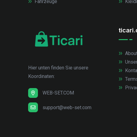
Fahrzeuge
Kleid
ticari
About
Unse
Hier unten finden Sie unsere
Konta
Koordinaten:
Term
Priva
WEB-SET.COM
support@web-set.com