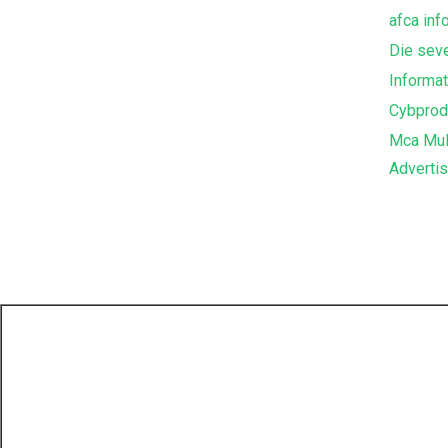
afca inf
Die sev
Informat
Cybprod
Mca Mul
Advertis