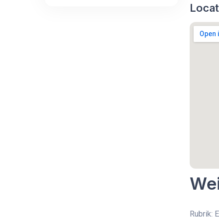
Locat
Wei
Rubrik: