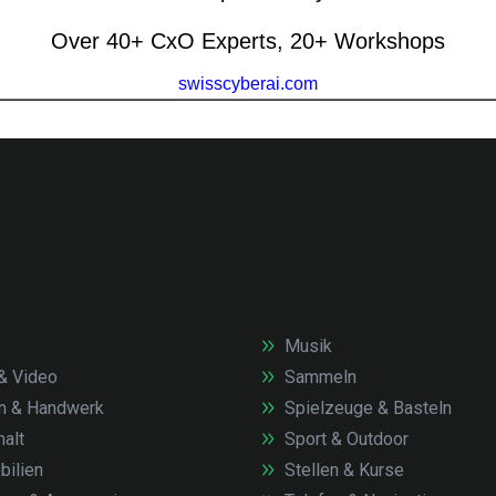
Musik
& Video
Sammeln
n & Handwerk
Spielzeuge & Basteln
alt
Sport & Outdoor
ilien
Stellen & Kurse