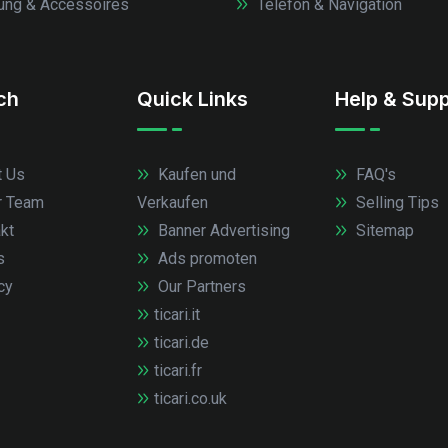
ung & Accessoires
Telefon & Navigation
.ch
Quick Links
Help & Supp
 Us
Kaufen und
FAQ's
r Team
Verkaufen
Selling Tips
kt
Banner Advertising
Sitemap
s
Ads promoten
cy
Our Partners
ticari.it
ticari.de
ticari.fr
ticari.co.uk