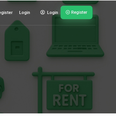
Register
gister
Login
Login