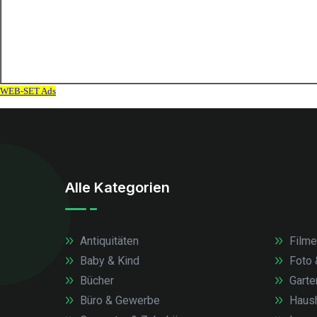
Alle Kategorien
Antiquitäten
Filme
Baby & Kind
Foto 
Bücher
Garte
Büro & Gewerbe
Haush