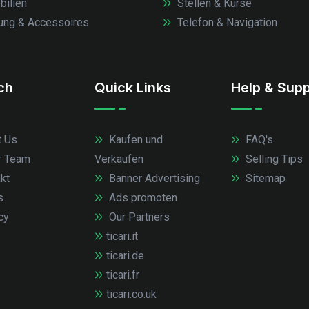
ilien
Stellen & Kurse
ung & Accessoires
Telefon & Navigation
.ch
Quick Links
Help & Supp
 Us
Kaufen und
FAQ's
r Team
Verkaufen
Selling Tips
kt
Banner Advertising
Sitemap
s
Ads promoten
cy
Our Partners
ticari.it
ticari.de
ticari.fr
ticari.co.uk