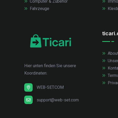
Computer & Zubehör
Immob
Fahrzeuge
Kleid
ticari
About
Unse
Hier unten finden Sie unsere
Konta
Koordinaten:
Term
Priva
WEB-SET.COM
support@web-set.com