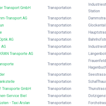
Industries
er Transport GmbH
Transportation
Station
mm-Transport AG
Transportation
Dammstras
hun
Transportation
Glockental
me
Transportation
Hauptstras
Optik AG
Transportation
Bahnhofstr
 AG
Transportation
Industries
RAN Transporte AG
Transportation
Längenbold
Frauenfel
ansporte
Transportation
Hagenbuc
der
Transportation
Seestrasse
ankstelle
Transportation
Schaffhaus
W. Transporte GmbH
Transportation
Thunstrass
nen-Service Biel
Transportation
Dotzigenst
üsten - Taxi Arslan
Transportation
Forchstras