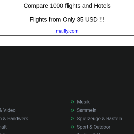
Musik
& Video
Sammeln
n & Handwerk
Spielzeuge & Basteln
alt
Sport & Outdoor