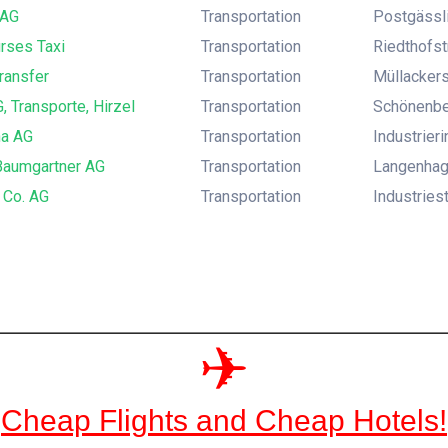
 AG
Transportation
Postgässli
rses Taxi
Transportation
Riedthofst
Transfer
Transportation
Müllackers
G, Transporte, Hirzel
Transportation
Schönenber
na AG
Transportation
Industrier
Baumgartner AG
Transportation
Langenhag
 Co. AG
Transportation
Industries