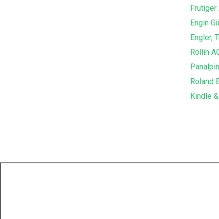
Frutiger
Engin Gü
Engler, 
Röllin A
Panalpi
Roland 
Kindle &