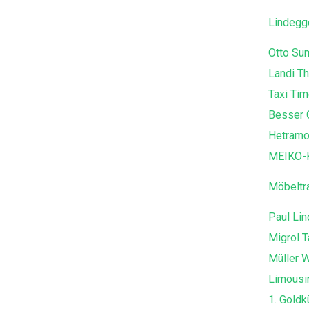
Lindegg
Otto Su
Landi T
Taxi Ti
Besser 
Hetramo
MEIKO-K
Möbeltr
Paul Lin
Migrol T
Müller 
Limousi
1. Goldk