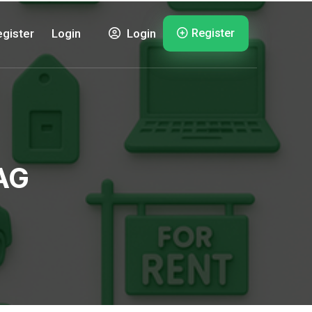
Register
gister
Login
Login
AG