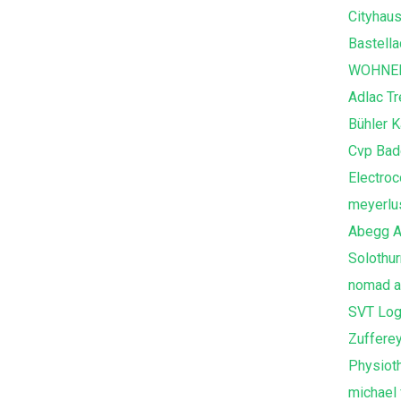
Cityhaus
Bastella
WOHNEN
Adlac T
Bühler K
Cvp Bad
Electro
meyerlu
Abegg A
Solothur
nomad ar
SVT Log
Zuffere
Physiot
michael f