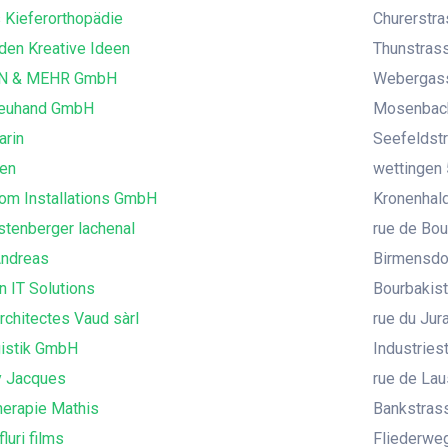
 Kieferorthopädie
Churerstra
den Kreative Ideen
Thunstras
 & MEHR GmbH
Webergasse
reuhand GmbH
Mosenbach
arin
Seefeldstr
en
wettingen 
com Installations GmbH
Kronenhald
stenberger lachenal
rue de Bou
ndreas
Birmensdor
n IT Solutions
Bourbakist
chitectes Vaud sàrl
rue du Jur
istik GmbH
Industries
y Jacques
rue de Lau
herapie Mathis
Bankstrass
luri films
Fliederweg