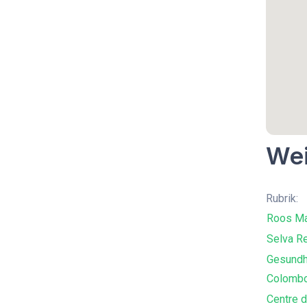
Wei
Rubrik:
Roos Ma
Selva R
Gesundh
Colomb
Centre d