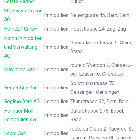
Estate Partner
Zürich
SC, SwissCaution
Immobilien
Neuengasse 45, Bern, Bern
AG
Home21 GmbH
Immobilien
Poststrasse 24, Zug, Zug
Noma Immobilien
Stansstaderstrasse 9, Stans,
und Verwaltung
Immobilien
Stans
AG
route d´Yverdon 2, Cheseaux-
Maximmo Sàrl
Immobilien
sur-Lausanne, Cheseaux
Solothurnstrasse 78,
Berger Guy Kurt
Immobilien
Oensingen, Oensingen
Regimo Bern AG
Immobilien
Thunstrasse 32, Bern, Bern
Holinger Moll
Güterstrasse 278, Basel,
Immobilien
Immobilien AG
Basel
route du Glèbe 2, Rueyres-St-
Kcom Sàrl
Immobilien
Laurent, Rueyres-St-Laurent