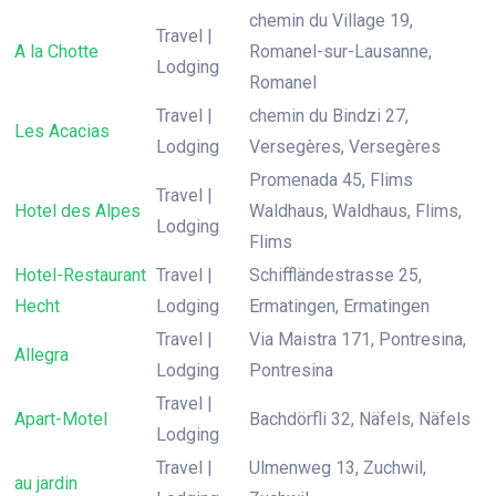
chemin du Village 19,
Travel |
A la Chotte
Romanel-sur-Lausanne,
Lodging
Romanel
Travel |
chemin du Bindzi 27,
Les Acacias
Lodging
Versegères, Versegères
Promenada 45, Flims
Travel |
Hotel des Alpes
Waldhaus, Waldhaus, Flims,
Lodging
Flims
Hotel-Restaurant
Travel |
Schiffländestrasse 25,
Hecht
Lodging
Ermatingen, Ermatingen
Travel |
Via Maistra 171, Pontresina,
Allegra
Lodging
Pontresina
Travel |
Apart-Motel
Bachdörfli 32, Näfels, Näfels
Lodging
Travel |
Ulmenweg 13, Zuchwil,
au jardin