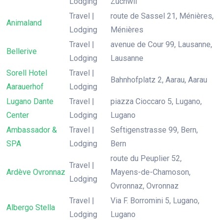
Lodging
Zuchwil
Travel |
route de Sassel 21, Ménières,
Animaland
Lodging
Ménières
Travel |
avenue de Cour 99, Lausanne,
Bellerive
Lodging
Lausanne
Sorell Hotel
Travel |
Bahnhofplatz 2, Aarau, Aarau
Aarauerhof
Lodging
Lugano Dante
Travel |
piazza Cioccaro 5, Lugano,
Center
Lodging
Lugano
Ambassador &
Travel |
Seftigenstrasse 99, Bern,
SPA
Lodging
Bern
route du Peuplier 52,
Travel |
Ardève Ovronnaz
Mayens-de-Chamoson,
Lodging
Ovronnaz, Ovronnaz
Travel |
Via F. Borromini 5, Lugano,
Albergo Stella
Lodging
Lugano