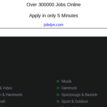
Musik
& Video
Sammeln
n & Handwerk
Spielzeuge & Basteln
alt
Sport & Outdoor