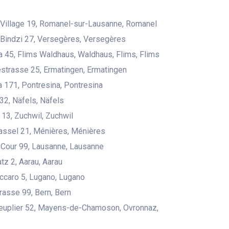
Village 19, Romanel-sur-Lausanne, Romanel
Bindzi 27, Versegères, Versegères
45, Flims Waldhaus, Waldhaus, Flims, Flims
estrasse 25, Ermatingen, Ermatingen
a 171, Pontresina, Pontresina
 32, Näfels, Näfels
3, Zuchwil, Zuchwil
assel 21, Ménières, Ménières
Cour 99, Lausanne, Lausanne
tz 2, Aarau, Aarau
ccaro 5, Lugano, Lugano
rasse 99, Bern, Bern
Peuplier 52, Mayens-de-Chamoson, Ovronnaz,