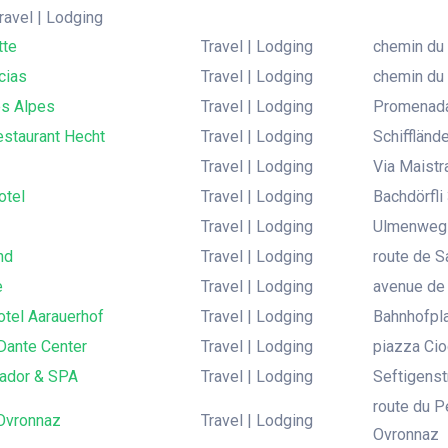
Travel | Lodging
tte
Travel | Lodging
chemin du 
cias
Travel | Lodging
chemin du 
es Alpes
Travel | Lodging
Promenada 
estaurant Hecht
Travel | Lodging
Schiffländ
Travel | Lodging
Via Maistr
otel
Travel | Lodging
Bachdörfli
Travel | Lodging
Ulmenweg 1
nd
Travel | Lodging
route de S
e
Travel | Lodging
avenue de 
otel Aarauerhof
Travel | Lodging
Bahnhofpla
Dante Center
Travel | Lodging
piazza Cio
ador & SPA
Travel | Lodging
Seftigenst
route du 
Ovronnaz
Travel | Lodging
Ovronnaz