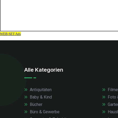
Alle Kategorien
Antiquitäten
Filme
Baby & Kind
Foto 
Bücher
Garte
Büro & Gewerbe
Haush