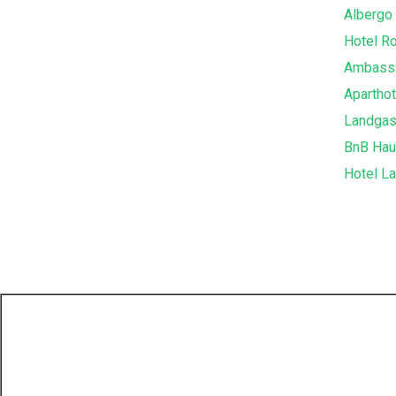
Albergo 
Hotel R
Ambass
Apartho
Landgas
BnB Hau
Hotel La