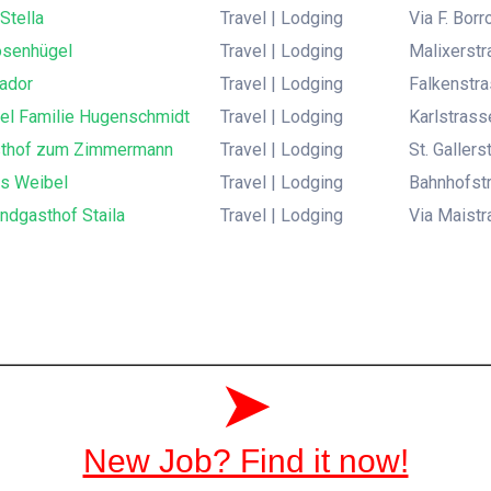
Stella
Travel | Lodging
Via F. Bor
osenhügel
Travel | Lodging
Malixerstr
ador
Travel | Lodging
Falkenstra
tel Familie Hugenschmidt
Travel | Lodging
Karlstrasse
thof zum Zimmermann
Travel | Lodging
St. Galler
s Weibel
Travel | Lodging
Bahnhofstr
ndgasthof Staila
Travel | Lodging
Via Maistr