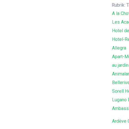
Rubrik: 
A la Cho
Les Aca
Hotel d
Hotel-R
Allegra
Apart-M
au jardin
Animala
Belleriv
Sorell H
Lugano 
Ambass
Ardève 