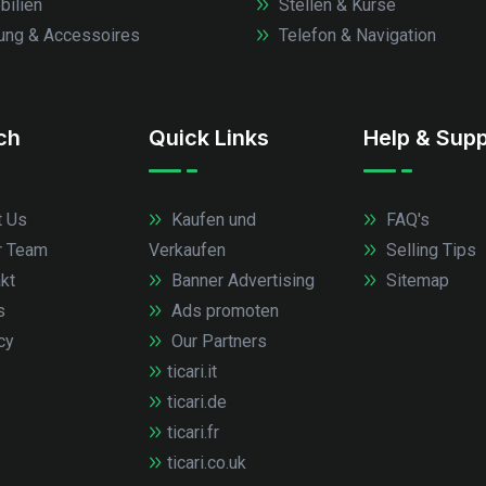
ilien
Stellen & Kurse
ung & Accessoires
Telefon & Navigation
.ch
Quick Links
Help & Supp
 Us
Kaufen und
FAQ's
r Team
Verkaufen
Selling Tips
kt
Banner Advertising
Sitemap
s
Ads promoten
cy
Our Partners
ticari.it
ticari.de
ticari.fr
ticari.co.uk