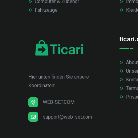
Computer & Zubehör
Immob
Fahrzeuge
Kleid
ticari
About
Unse
Hier unten finden Sie unsere
Konta
Koordinaten:
Term
Priva
WEB-SET.COM
support@web-set.com