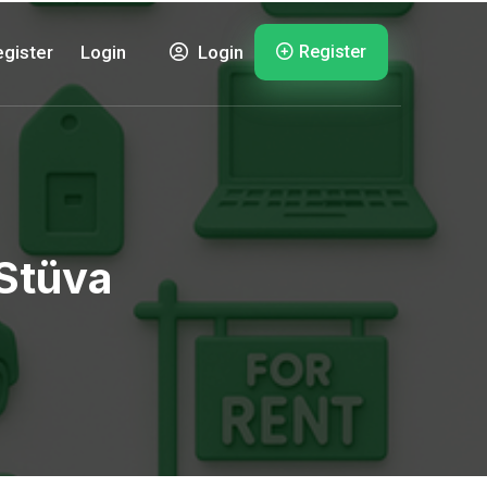
Register
gister
Login
Login
 Stüva