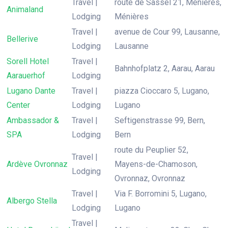
Travel |
route de Sassel 21, Ménières,
Animaland
Lodging
Ménières
Travel |
avenue de Cour 99, Lausanne,
Bellerive
Lodging
Lausanne
Sorell Hotel
Travel |
Bahnhofplatz 2, Aarau, Aarau
Aarauerhof
Lodging
Lugano Dante
Travel |
piazza Cioccaro 5, Lugano,
Center
Lodging
Lugano
Ambassador &
Travel |
Seftigenstrasse 99, Bern,
SPA
Lodging
Bern
route du Peuplier 52,
Travel |
Ardève Ovronnaz
Mayens-de-Chamoson,
Lodging
Ovronnaz, Ovronnaz
Travel |
Via F. Borromini 5, Lugano,
Albergo Stella
Lodging
Lugano
Travel |