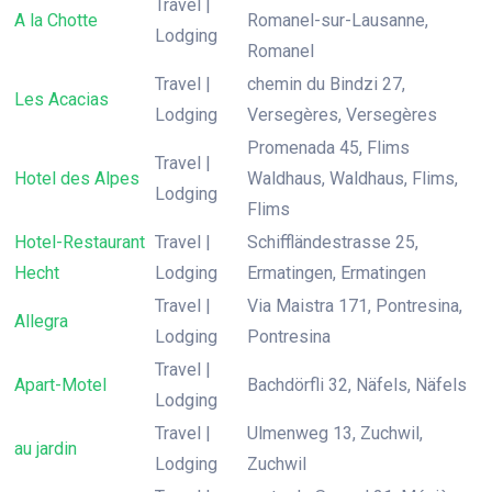
Travel |
A la Chotte
Romanel-sur-Lausanne,
Lodging
Romanel
Travel |
chemin du Bindzi 27,
Les Acacias
Lodging
Versegères, Versegères
Promenada 45, Flims
Travel |
Hotel des Alpes
Waldhaus, Waldhaus, Flims,
Lodging
Flims
Hotel-Restaurant
Travel |
Schiffländestrasse 25,
Hecht
Lodging
Ermatingen, Ermatingen
Travel |
Via Maistra 171, Pontresina,
Allegra
Lodging
Pontresina
Travel |
Apart-Motel
Bachdörfli 32, Näfels, Näfels
Lodging
Travel |
Ulmenweg 13, Zuchwil,
au jardin
Lodging
Zuchwil