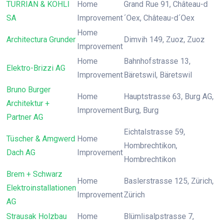
TURRIAN & KOHLI
Home
Grand Rue 91, Château-d
SA
Improvement
´Oex, Château-d´Oex
Home
Architectura Grunder
Dimvih 149, Zuoz, Zuoz
Improvement
Home
Bahnhofstrasse 13,
Elektro-Brizzi AG
Improvement
Bäretswil, Bäretswil
Bruno Burger
Home
Hauptstrasse 63, Burg AG,
Architektur +
Improvement
Burg, Burg
Partner AG
Eichtalstrasse 59,
Tüscher & Amgwerd
Home
Hombrechtikon,
Dach AG
Improvement
Hombrechtikon
Brem + Schwarz
Home
Baslerstrasse 125, Zürich,
Elektroinstallationen
Improvement
Zürich
AG
Strausak Holzbau
Home
Blümlisalpstrasse 7,