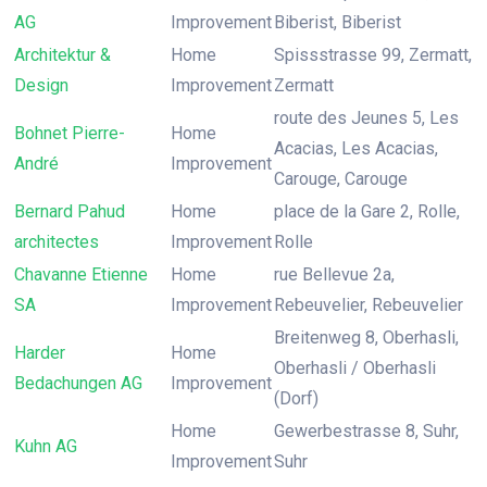
AG
Improvement
Biberist, Biberist
Architektur &
Home
Spissstrasse 99, Zermatt,
Design
Improvement
Zermatt
route des Jeunes 5, Les
Bohnet Pierre-
Home
Acacias, Les Acacias,
André
Improvement
Carouge, Carouge
Bernard Pahud
Home
place de la Gare 2, Rolle,
architectes
Improvement
Rolle
Chavanne Etienne
Home
rue Bellevue 2a,
SA
Improvement
Rebeuvelier, Rebeuvelier
Breitenweg 8, Oberhasli,
Harder
Home
Oberhasli / Oberhasli
Bedachungen AG
Improvement
(Dorf)
Home
Gewerbestrasse 8, Suhr,
Kuhn AG
Improvement
Suhr