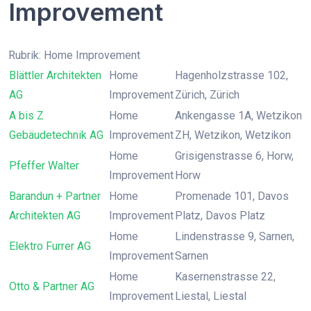
Improvement
Rubrik: Home Improvement
Blättler Architekten
Home
Hagenholzstrasse 102,
AG
Improvement
Zürich, Zürich
A bis Z
Home
Ankengasse 1A, Wetzikon
Gebäudetechnik AG
Improvement
ZH, Wetzikon, Wetzikon
Home
Grisigenstrasse 6, Horw,
Pfeffer Walter
Improvement
Horw
Barandun + Partner
Home
Promenade 101, Davos
Architekten AG
Improvement
Platz, Davos Platz
Home
Lindenstrasse 9, Sarnen,
Elektro Furrer AG
Improvement
Sarnen
Home
Kasernenstrasse 22,
Otto & Partner AG
Improvement
Liestal, Liestal