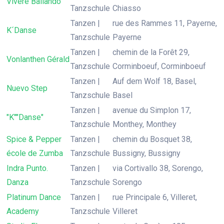
Vivere Ballando
Tanzschule
Chiasso
Tanzen |
rue des Rammes 11, Payerne,
K´Danse
Tanzschule
Payerne
Tanzen |
chemin de la Forêt 29,
Vonlanthen Gérald
Tanzschule
Corminboeuf, Corminboeuf
Tanzen |
Auf dem Wolf 18, Basel,
Nuevo Step
Tanzschule
Basel
Tanzen |
avenue du Simplon 17,
"K""Danse"
Tanzschule
Monthey, Monthey
Spice & Pepper
Tanzen |
chemin du Bosquet 38,
école de Zumba
Tanzschule
Bussigny, Bussigny
Indra Punto.
Tanzen |
via Cortivallo 38, Sorengo,
Danza
Tanzschule
Sorengo
Platinum Dance
Tanzen |
rue Principale 6, Villeret,
Academy
Tanzschule
Villeret