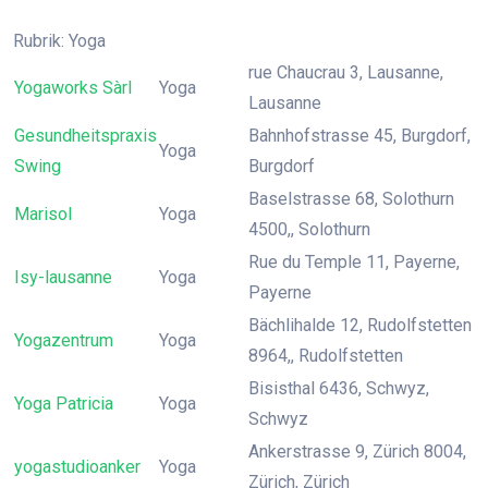
Rubrik: Yoga
rue Chaucrau 3, Lausanne,
Yogaworks Sàrl
Yoga
Lausanne
Gesundheitspraxis
Bahnhofstrasse 45, Burgdorf,
Yoga
Swing
Burgdorf
Baselstrasse 68, Solothurn
Marisol
Yoga
4500,, Solothurn
Rue du Temple 11, Payerne,
Isy-lausanne
Yoga
Payerne
Bächlihalde 12, Rudolfstetten
Yogazentrum
Yoga
8964,, Rudolfstetten
Bisisthal 6436, Schwyz,
Yoga Patricia
Yoga
Schwyz
Ankerstrasse 9, Zürich 8004,
yogastudioanker
Yoga
Zürich, Zürich