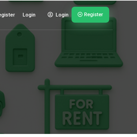
Register
gister
Login
Login