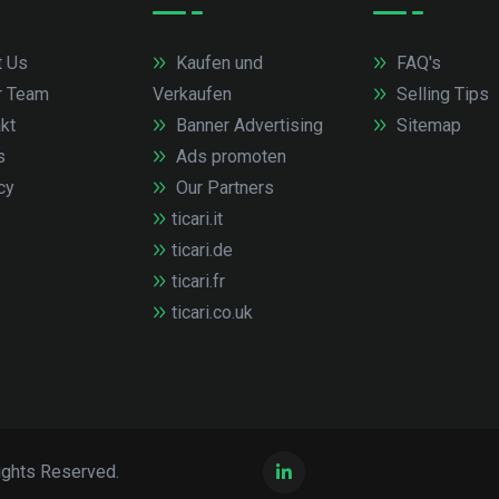
 Us
Kaufen und
FAQ's
r Team
Verkaufen
Selling Tips
kt
Banner Advertising
Sitemap
s
Ads promoten
cy
Our Partners
ticari.it
ticari.de
ticari.fr
ticari.co.uk
ights Reserved.