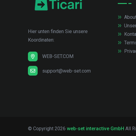
About
Unse
Hier unten finden Sie unsere
Konta
Koordinaten:
Term
Priva
WEB-SET.COM
support@web-set.com
© Copyright
2026
web-set interactive GmbH
All R