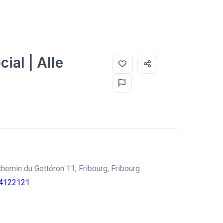
ial | Alle
 chemin du Gottéron 11, Fribourg, Fribourg
4122121