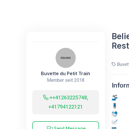
Beli
Rest
Buvett
Buvette du Petit Train
Member seit 2018
Infor
++41263225748,
+41794122121
Send Message