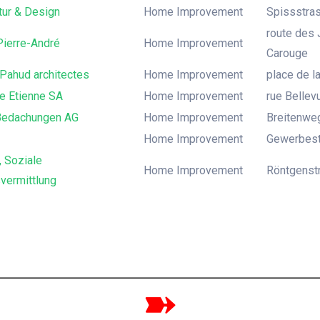
tur & Design
Home Improvement
Spissstras
route des 
Pierre-André
Home Improvement
Carouge
Pahud architectes
Home Improvement
place de la
e Etienne SA
Home Improvement
rue Bellev
Bedachungen AG
Home Improvement
Breitenweg
Home Improvement
Gewerbestr
, Soziale
Home Improvement
Röntgenstr
vermittlung