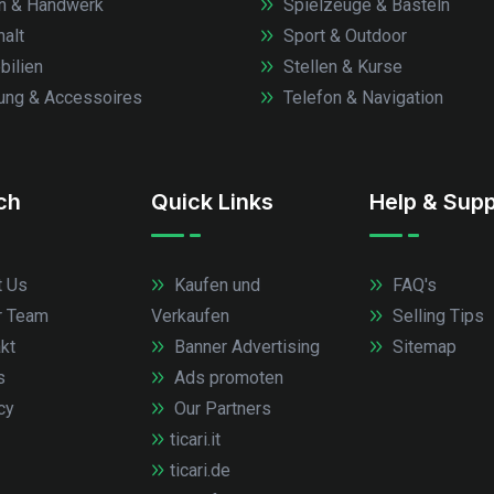
n & Handwerk
Spielzeuge & Basteln
alt
Sport & Outdoor
ilien
Stellen & Kurse
ung & Accessoires
Telefon & Navigation
.ch
Quick Links
Help & Supp
 Us
Kaufen und
FAQ's
r Team
Verkaufen
Selling Tips
kt
Banner Advertising
Sitemap
s
Ads promoten
cy
Our Partners
ticari.it
ticari.de