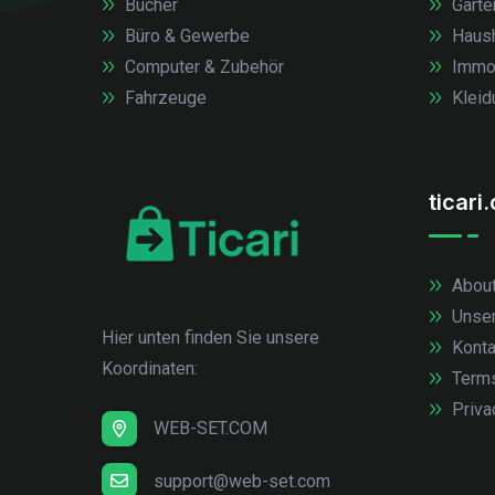
Bücher
Garte
Büro & Gewerbe
Haush
Computer & Zubehör
Immob
Fahrzeuge
Kleid
ticari
About
Unse
Hier unten finden Sie unsere
Konta
Koordinaten:
Term
Priva
WEB-SET.COM
support@web-set.com