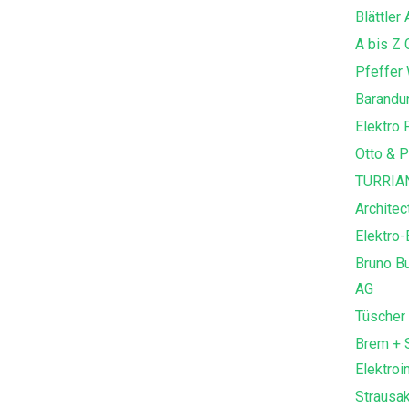
Blättler
A bis Z
Pfeffer 
Barandun
Elektro 
Otto & P
TURRIA
Architec
Elektro-
Bruno Bu
AG
Tüscher
Brem + 
Elektroi
Strausa