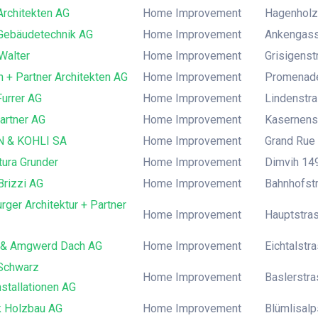
 Architekten AG
Home Improvement
Hagenholzs
 Gebäudetechnik AG
Home Improvement
Ankengass
Walter
Home Improvement
Grisigenst
 + Partner Architekten AG
Home Improvement
Promenade
Furrer AG
Home Improvement
Lindenstra
artner AG
Home Improvement
Kasernenst
N & KOHLI SA
Home Improvement
Grand Rue 
tura Grunder
Home Improvement
Dimvih 149
Brizzi AG
Home Improvement
Bahnhofstr
rger Architektur + Partner
Home Improvement
Hauptstras
 & Amgwerd Dach AG
Home Improvement
Eichtalstr
Schwarz
Home Improvement
Baslerstra
nstallationen AG
k Holzbau AG
Home Improvement
Blümlisalps