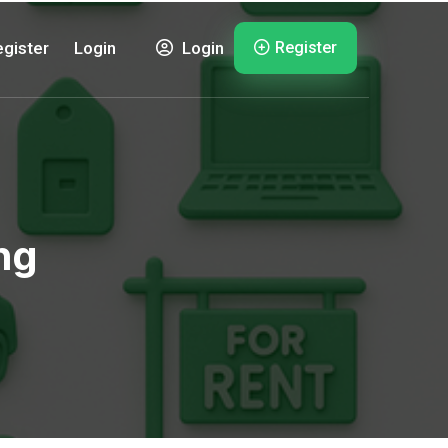
Register
gister
Login
Login
ng