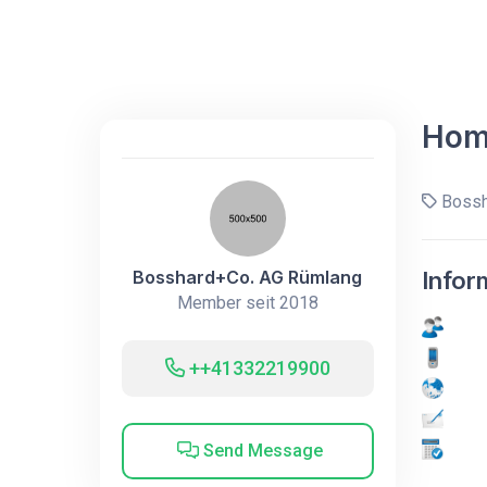
Hom
Bossh
Bosshard+Co. AG Rümlang
Infor
Member seit 2018
++41332219900
Send Message