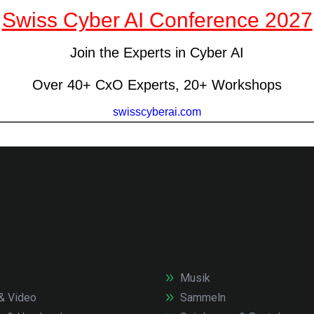
Musik
& Video
Sammeln