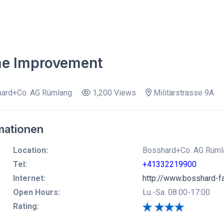
e Improvement
ard+Co. AG Rümlang
1,200 Views
Militärstrasse 9A
mationen
Location:
Bosshard+Co. AG Rümlan
Tel:
+41332219900
Internet:
http://www.bosshard-f
Open Hours:
Lu.-Sa. 08:00-17:00
Rating: