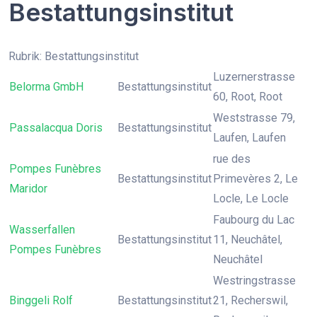
Bestattungsinstitut
Rubrik: Bestattungsinstitut
Luzernerstrasse
Belorma GmbH
Bestattungsinstitut
60, Root, Root
Weststrasse 79,
Passalacqua Doris
Bestattungsinstitut
Laufen, Laufen
rue des
Pompes Funèbres
Bestattungsinstitut
Primevères 2, Le
Maridor
Locle, Le Locle
Faubourg du Lac
Wasserfallen
Bestattungsinstitut
11, Neuchâtel,
Pompes Funèbres
Neuchâtel
Westringstrasse
Binggeli Rolf
Bestattungsinstitut
21, Recherswil,