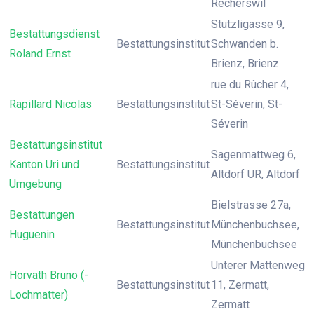
Recherswil
Stutzligasse 9,
Bestattungsdienst
Bestattungsinstitut
Schwanden b.
Roland Ernst
Brienz, Brienz
rue du Rûcher 4,
Rapillard Nicolas
Bestattungsinstitut
St-Séverin, St-
Séverin
Bestattungsinstitut
Sagenmattweg 6,
Kanton Uri und
Bestattungsinstitut
Altdorf UR, Altdorf
Umgebung
Bielstrasse 27a,
Bestattungen
Bestattungsinstitut
Münchenbuchsee,
Huguenin
Münchenbuchsee
Unterer Mattenweg
Horvath Bruno (-
Bestattungsinstitut
11, Zermatt,
Lochmatter)
Zermatt