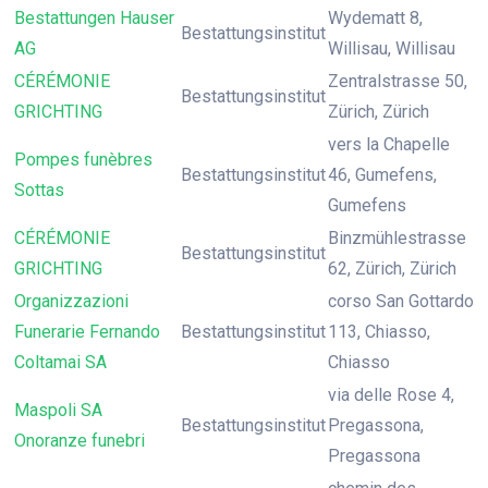
Bestattungen Hauser
Wydematt 8,
Bestattungsinstitut
AG
Willisau, Willisau
CÉRÉMONIE
Zentralstrasse 50,
Bestattungsinstitut
GRICHTING
Zürich, Zürich
vers la Chapelle
Pompes funèbres
Bestattungsinstitut
46, Gumefens,
Sottas
Gumefens
CÉRÉMONIE
Binzmühlestrasse
Bestattungsinstitut
GRICHTING
62, Zürich, Zürich
Organizzazioni
corso San Gottardo
Funerarie Fernando
Bestattungsinstitut
113, Chiasso,
Coltamai SA
Chiasso
via delle Rose 4,
Maspoli SA
Bestattungsinstitut
Pregassona,
Onoranze funebri
Pregassona