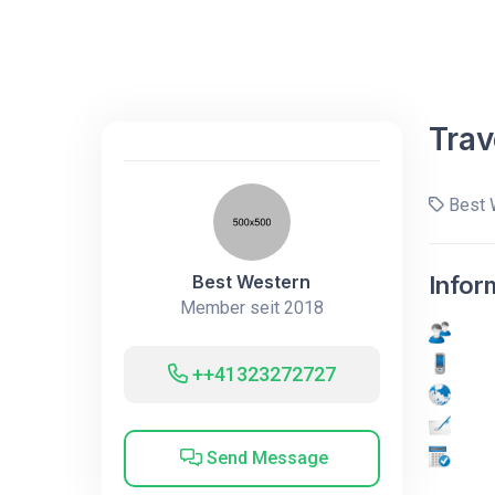
Trav
Best 
Best Western
Infor
Member seit 2018
++41323272727
Send Message