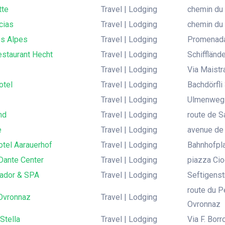
tte
Travel | Lodging
chemin du 
cias
Travel | Lodging
chemin du 
es Alpes
Travel | Lodging
Promenada 
estaurant Hecht
Travel | Lodging
Schiffländ
Travel | Lodging
Via Maistr
otel
Travel | Lodging
Bachdörfli
Travel | Lodging
Ulmenweg 1
nd
Travel | Lodging
route de S
e
Travel | Lodging
avenue de 
otel Aarauerhof
Travel | Lodging
Bahnhofpla
Dante Center
Travel | Lodging
piazza Cio
ador & SPA
Travel | Lodging
Seftigenst
route du 
Ovronnaz
Travel | Lodging
Ovronnaz
Stella
Travel | Lodging
Via F. Bor