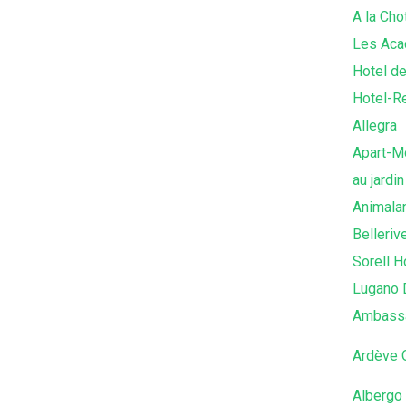
A la Cho
Les Aca
Hotel d
Hotel-R
Allegra
Apart-M
au jardin
Animala
Belleriv
Sorell H
Lugano 
Ambass
Ardève 
Albergo 