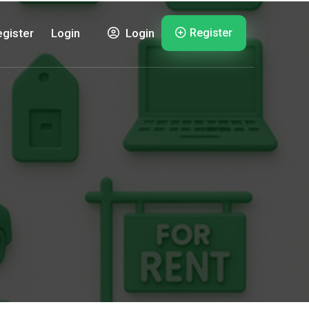
Register
gister
Login
Login