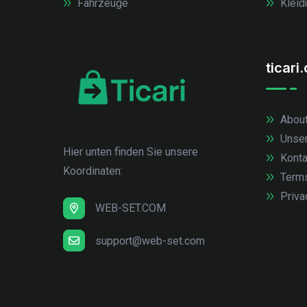
Fahrzeuge
Kleid
ticari
About
Unse
Hier unten finden Sie unsere
Konta
Koordinaten:
Term
Priva
WEB-SET.COM
support@web-set.com