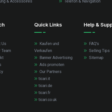
ung & Accessoires
Telefon & Navigation
.ch
Quick Links
Help & Supp
 Us
Kaufen und
FAQ's
r Team
Verkaufen
Selling Tips
kt
Banner Advertising
Sitemap
s
Ads promoten
cy
Our Partners
ticari.it
ticari.de
ticari.fr
ticari.co.uk