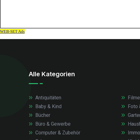
Alle Kategorien
Antiquitäten
Filme
Baby & Kind
Foto 
Bücher
Garte
Büro & Gewerbe
Haush
Computer & Zubehör
Immob