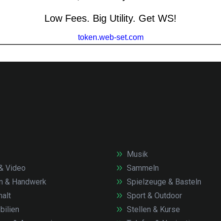
Musik
& Video
Sammeln
n & Handwerk
Spielzeuge & Basteln
alt
Sport & Outdoor
ilien
Stellen & Kurse