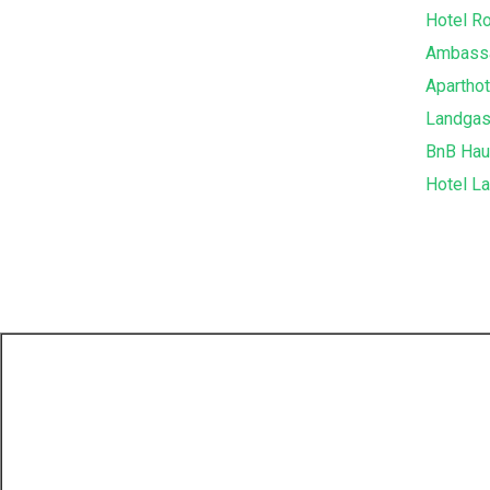
Hotel R
Ambass
Apartho
Landgas
BnB Hau
Hotel La