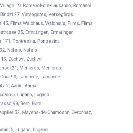
Village 19, Romanel-sur-Lausanne, Romanel
Bindzi 27, Versegères, Versegères
45, Flims Waldhaus, Waldhaus, Flims, Flims
estrasse 25, Ermatingen, Ermatingen
a 171, Pontresina, Pontresina
 32, Näfels, Näfels
3, Zuchwil, Zuchwil
assel 21, Ménières, Ménières
Cour 99, Lausanne, Lausanne
tz 2, Aarau, Aarau
ccaro 5, Lugano, Lugano
rasse 99, Bern, Bern
Peuplier 52, Mayens-de-Chamoson, Ovronnaz,
romini 5, Lugano, Lugano