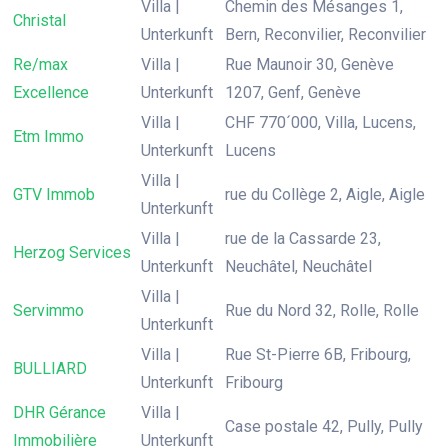
Villa |
Chemin des Mésanges 1,
Christal
Unterkunft
Bern, Reconvilier, Reconvilier
Re/max
Villa |
Rue Maunoir 30, Genève
Excellence
Unterkunft
1207, Genf, Genève
Villa |
CHF 770´000, Villa, Lucens,
Etm Immo
Unterkunft
Lucens
Villa |
GTV Immob
rue du Collège 2, Aigle, Aigle
Unterkunft
Villa |
rue de la Cassarde 23,
Herzog Services
Unterkunft
Neuchâtel, Neuchâtel
Villa |
Servimmo
Rue du Nord 32, Rolle, Rolle
Unterkunft
Villa |
Rue St-Pierre 6B, Fribourg,
BULLIARD
Unterkunft
Fribourg
DHR Gérance
Villa |
Case postale 42, Pully, Pully
Immobilière
Unterkunft