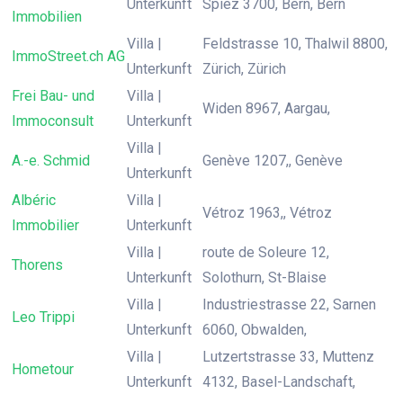
Unterkunft
Spiez 3700, Bern, Bern
Immobilien
Villa |
Feldstrasse 10, Thalwil 8800,
ImmoStreet.ch AG
Unterkunft
Zürich, Zürich
Frei Bau- und
Villa |
Widen 8967, Aargau,
Immoconsult
Unterkunft
Villa |
A.-e. Schmid
Genève 1207,, Genève
Unterkunft
Albéric
Villa |
Vétroz 1963,, Vétroz
Immobilier
Unterkunft
Villa |
route de Soleure 12,
Thorens
Unterkunft
Solothurn, St-Blaise
Villa |
Industriestrasse 22, Sarnen
Leo Trippi
Unterkunft
6060, Obwalden,
Villa |
Lutzertstrasse 33, Muttenz
Hometour
Unterkunft
4132, Basel-Landschaft,