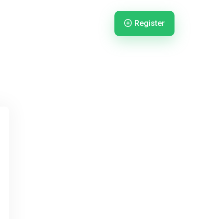
Register
gister
Login
Login